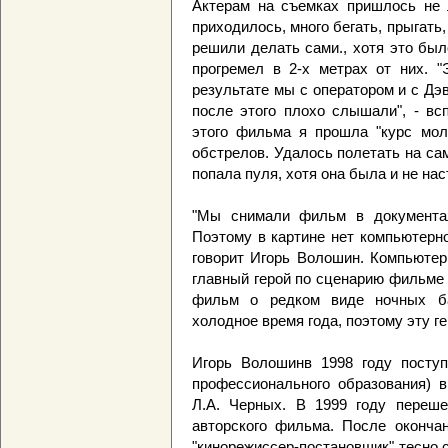
Актерам на съемках пришлось не 
приходилось, много бегать, прыгать
решили делать сами., хотя это был
прогремел в 2-х метрах от них. "
результате мы с оператором и с Дэ
после этого плохо слышали", - вс
этого фильма я прошла "курс моло
обстрелов. Удалось полетать на сам
попала пуля, хотя она была и не на
"Мы снимали фильм в документал
Поэтому в картине нет компьютерно
говорит Игорь Волошин. Компьютер
главный герой по сценарию фильме 
фильм о редком виде ночных ба
холодное время года, поэтому эту 
Игорь Волошинв 1998 году поступ
профессионального образования) в
Л.А. Черных. В 1999 году переш
авторского фильма. После оконча
"кинорежиссер-постановщик" тесно 