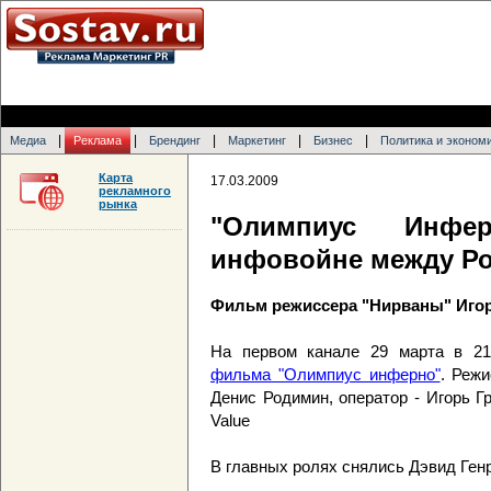
|
|
|
|
|
Медиа
Реклама
Брендинг
Маркетинг
Бизнес
Политика и эконом
Карта
17.03.2009
рекламного
рынка
"Олимпиус Инфе
инфовойне между Ро
Фильм режиссера "Нирваны" Иго
На первом канале 29 марта в 21
фильма "Олимпиус инферно"
. Реж
Денис Родимин, оператор - Игорь Г
Value
В главных ролях снялись Дэвид Ген