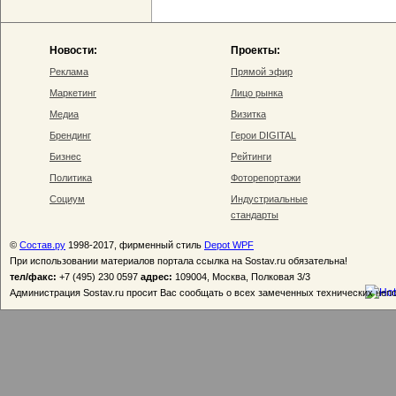
Новости:
Проекты:
Реклама
Прямой эфир
Маркетинг
Лицо рынка
Медиа
Визитка
Брендинг
Герои DIGITAL
Бизнес
Рейтинги
Политика
Фоторепортажи
Социум
Индустриальные
стандарты
©
Состав.ру
1998-2017, фирменный стиль
Depot WPF
При использовании материалов портала ссылка на Sostav.ru обязательна!
тел/факс:
+7 (495) 230 0597
адрес:
109004, Москва, Полковая 3/3
Администрация Sostav.ru просит Вас сообщать о всех замеченных технических неп