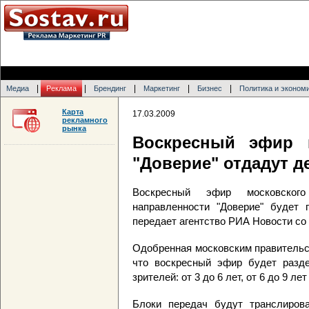
|
|
|
|
|
Медиа
Реклама
Брендинг
Маркетинг
Бизнес
Политика и эконом
Карта
17.03.2009
рекламного
рынка
Воскресный эфир м
"Доверие" отдадут д
Воскресный эфир московского
направленности "Доверие" будет 
передает агентство РИА Новости со 
Одобренная московским правительс
что воскресный эфир будет разде
зрителей: от 3 до 6 лет, от 6 до 9 лет 
Блоки передач будут транслиров