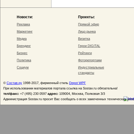
Новости:
Проекты:
Реклама
Прямой эфир
Маркетинг
Лицо рынка
Медиа
Визитка
Брендинг
Герои DIGITAL
Бизнес
Рейтинги
Политика
Фоторепортажи
Социум
Индустриальные
стандарты
©
Состав.ру
1998-2017, фирменный стиль
Depot WPF
При использовании материалов портала ссылка на Sostav.ru обязательна!
тел/факс:
+7 (495) 230 0597
адрес:
109004, Москва, Полковая 3/3
Администрация Sostav.ru просит Вас сообщать о всех замеченных технических неп