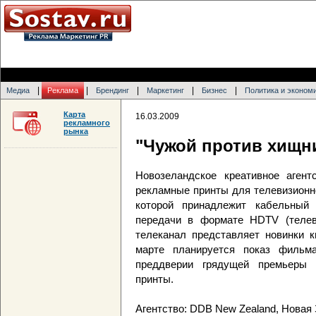
|
|
|
|
|
Медиа
Реклама
Брендинг
Маркетинг
Бизнес
Политика и эконом
Карта
16.03.2009
рекламного
рынка
"Чужой против хищни
Новозеландское креативное аген
рекламные принты для телевизионной
которой принадлежит кабельный
передачи в формате HDTV (телев
телеканал представляет новинки к
марте планируется показ фильм
преддверии грядущей премьеры 
принты.
Агентство: DDB New Zealand, Новая