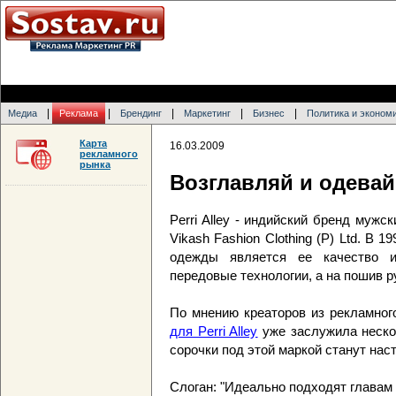
|
|
|
|
|
Медиа
Реклама
Брендинг
Маркетинг
Бизнес
Политика и эконом
Карта
16.03.2009
рекламного
рынка
Возглавляй и одевай 
Perri Alley - индийский бренд мужс
Vikash Fashion Clothing (P) Ltd. В 
одежды является ее качество и
передовые технологии, а на пошив р
По мнению креаторов из рекламного
для Perri Alley
уже заслужила неско
сорочки под этой маркой станут на
Слоган: "Идеально подходят главам 