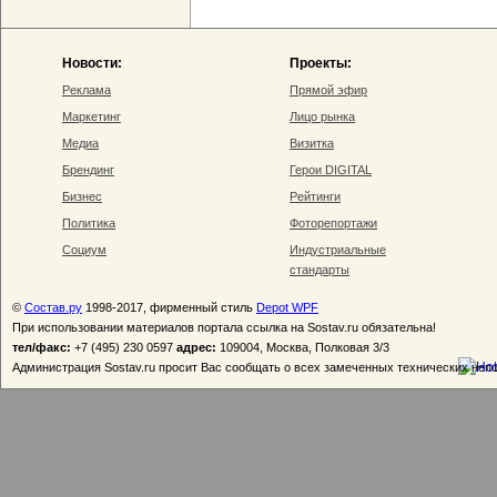
Новости:
Проекты:
Реклама
Прямой эфир
Маркетинг
Лицо рынка
Медиа
Визитка
Брендинг
Герои DIGITAL
Бизнес
Рейтинги
Политика
Фоторепортажи
Социум
Индустриальные
стандарты
©
Состав.ру
1998-2017, фирменный стиль
Depot WPF
При использовании материалов портала ссылка на Sostav.ru обязательна!
тел/факс:
+7 (495) 230 0597
адрес:
109004, Москва, Полковая 3/3
Администрация Sostav.ru просит Вас сообщать о всех замеченных технических неп