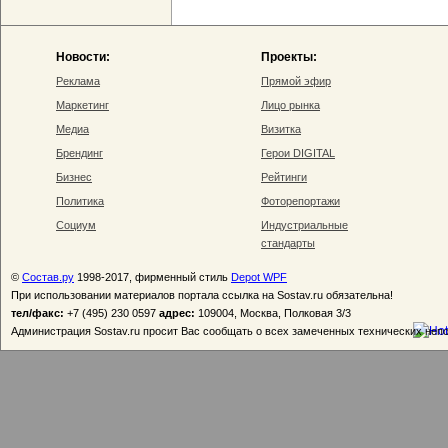
Новости:
Проекты:
Реклама
Прямой эфир
Маркетинг
Лицо рынка
Медиа
Визитка
Брендинг
Герои DIGITAL
Бизнес
Рейтинги
Политика
Фоторепортажи
Социум
Индустриальные
стандарты
©
Состав.ру
1998-2017, фирменный стиль
Depot WPF
При использовании материалов портала ссылка на Sostav.ru обязательна!
тел/факс:
+7 (495) 230 0597
адрес:
109004, Москва, Полковая 3/3
Администрация Sostav.ru просит Вас сообщать о всех замеченных технических неп