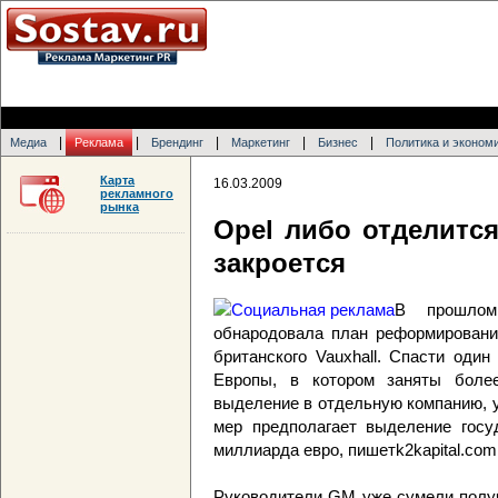
|
|
|
|
|
Медиа
Реклама
Брендинг
Маркетинг
Бизнес
Политика и эконом
Карта
16.03.2009
рекламного
рынка
Оpel либо отделится
закроется
В прошлом
обнародовала план реформирования
британского Vauxhall. Спасти оди
Европы, в котором заняты боле
выделение в отдельную компанию, 
мер предполагает выделение госу
миллиарда евро, пишетk2kapital.com
Руководители GM уже сумели получ