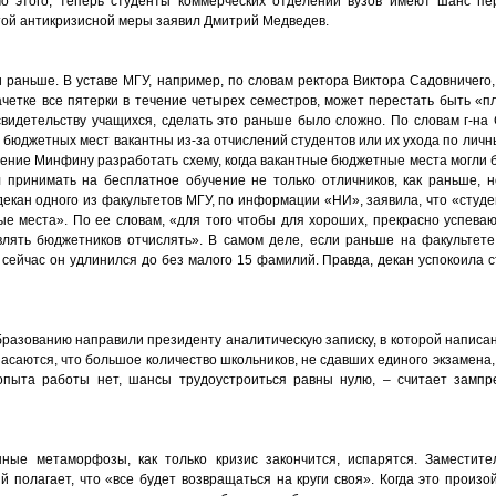
мо этого, теперь студенты коммерческих отделений вузов имеют шанс пе
той антикризисной меры заявил Дмитрий Медведев.
 раньше. В уставе МГУ, например, по словам ректора Виктора Садовничего,
зачетке все пятерки в течение четырех семестров, может перестать быть «
видетельству учащихся, сделать это раньше было сложно. По словам г-на 
0% бюджетных мест вакантны из-за отчислений студентов или их ухода по личн
ние Минфину разработать схему, когда вакантные бюджетные места могли б
л принимать на бесплатное обучение не только отличников, как раньше, 
 декан одного из факультетов МГУ, по информации «НИ», заявила, что «студ
ые места». По ее словам, «для того чтобы для хороших, прекрасно успева
влять бюджетников отчислять». В самом деле, если раньше на факультете
 сейчас он удлинился до без малого 15 фамилий. Правда, декан успокоила 
бразованию направили президенту аналитическую записку, в которой написан
асаются, что большое количество школьников, не сдавших единого экзамена
пыта работы нет, шансы трудоустроиться равны нулю, – считает зампр
нные метаморфозы, как только кризис закончится, испарятся. Заместите
полагает, что «все будет возвращаться на круги своя». Когда это произойд