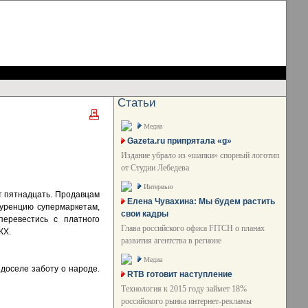
Статьи
Медиа
Gazeta.ru припрятала «g»
Издание убрало из «шапки» спорный логотип
от Студии Лебедева
Интервью
т пятнадцать. Продавцам
Елена Чувахина: Мы будем растить
куренцию супермаркетам,
свои кадры
еревестись с платного
Глава российского офиса FITCH о планах
КХ.
развития агентства в регионе
Медиа
 доселе заботу о народе.
RTB готовит наступление
Технология к 2015 году займет 18%
российского рынка интернет-рекламы