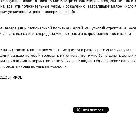
час ситуация начнет относительно быстро стабилизироваться, считает полито
на, все эти положительные меры, к сожалению, затрагивают малое число
зким увеличением цен», – заверил он «НИ».
ам Федерации и региональной политике Сергей Решульский строит еще бол
зиса – это всего лишь очередной миф, который распространяют политологи.
ешить торговать на рынках?» – возмущается в разговоре с «НИ» депутат. –
и и раньше не могли торговать из-за того, что нужно было давать деньги 
воими прилавками накормят всю Россию?» А Геннадий Гудков и вовсе нашел
, проехать иногда по улицам можно…»
ЛОДОВНИКОВ