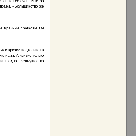
лог, то все очень быстро
 людей. «Большинство же
ее мрачные прогнозы. Он
 Или кризис подтолкнет к
милиции. А кризис только
 лишь одно преимущество