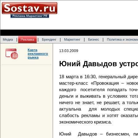
|
|
|
|
|
Медиа
Реклама
Брендинг
Маркетинг
Бизнес
Политика и эконом
Карта
13.03.2009
рекламного
рынка
Юний Давыдов устро
18 марта в 16:30, генеральный ди
мастер-класс «Провокация – ново
каждого посетителя попадать точн
деньги и выживать в условиях тот
ничего не знает, не решает, а тол
актуальна для молодых специа
слабость рекламы и хотят оказать
экономического кризиса.
Юний Давыдов – бизнесмен, пис