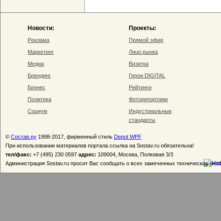
Новости:
Проекты:
Реклама
Прямой эфир
Маркетинг
Лицо рынка
Медиа
Визитка
Брендинг
Герои DIGITAL
Бизнес
Рейтинги
Политика
Фоторепортажи
Социум
Индустриальные
стандарты
©
Состав.ру
1998-2017, фирменный стиль
Depot WPF
При использовании материалов портала ссылка на Sostav.ru обязательна!
тел/факс:
+7 (495) 230 0597
адрес:
109004, Москва, Полковая 3/3
Администрация Sostav.ru просит Вас сообщать о всех замеченных технических неп