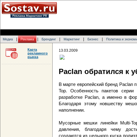
|
|
|
|
|
Медиа
Реклама
Брендинг
Маркетинг
Бизнес
Политика и эконом
Карта
13.03.2009
рекламного
рынка
Paclan обратился к 
В марте европейский бренд Paclan 
Top. Особенность пакетов серии M
разработке Paclan, а именно в фо
Благодаря этому новшеству мешо
наполнении.
Мусорные мешки линейки Multi-To
давления, благодаря чему дости
создаются из цельного куска поли