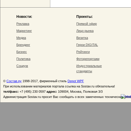
Новости:
Проекты:
Реклама
Прямой эфир
Маркетинг
Лицо рынка
Медиа
Визитка
Брендинг
Герои DIGITAL
Бизнес
Рейтинги
Политика
Фоторепортажи
Социум
Индустриальные
стандарты
©
Состав.ру
1998-2017, фирменный стиль
Depot WPF
При использовании материалов портала ссылка на Sostav.ru обязательна!
тел/факс:
+7 (495) 230 0597
адрес:
109004, Москва, Полковая 3/3
Администрация Sostav.ru просит Вас сообщать о всех замеченных технических неп