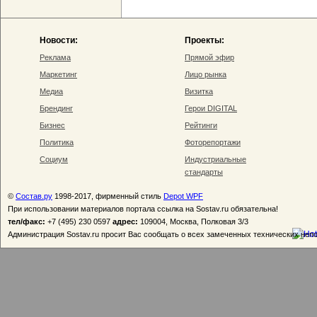
Новости:
Проекты:
Реклама
Прямой эфир
Маркетинг
Лицо рынка
Медиа
Визитка
Брендинг
Герои DIGITAL
Бизнес
Рейтинги
Политика
Фоторепортажи
Социум
Индустриальные
стандарты
©
Состав.ру
1998-2017, фирменный стиль
Depot WPF
При использовании материалов портала ссылка на Sostav.ru обязательна!
тел/факс:
+7 (495) 230 0597
адрес:
109004, Москва, Полковая 3/3
Администрация Sostav.ru просит Вас сообщать о всех замеченных технических неп