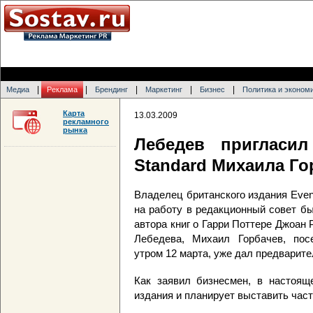
|
|
|
|
|
Медиа
Реклама
Брендинг
Маркетинг
Бизнес
Политика и эконом
Карта
13.03.2009
рекламного
рынка
Лебедев пригласи
Standard Михаила Го
Владелец британского издания Even
на работу в редакционный совет б
автора книг о Гарри Поттере Джоан 
Лебедева, Михаил Горбачев, посе
утром 12 марта, уже дал предварите
Как заявил бизнесмен, в настоящ
издания и планирует выставить част