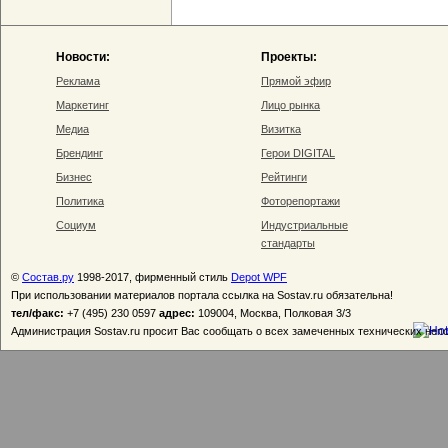
Новости:
Проекты:
Реклама
Прямой эфир
Маркетинг
Лицо рынка
Медиа
Визитка
Брендинг
Герои DIGITAL
Бизнес
Рейтинги
Политика
Фоторепортажи
Социум
Индустриальные
стандарты
©
Состав.ру
1998-2017, фирменный стиль
Depot WPF
При использовании материалов портала ссылка на Sostav.ru обязательна!
тел/факс:
+7 (495) 230 0597
адрес:
109004, Москва, Полковая 3/3
Администрация Sostav.ru просит Вас сообщать о всех замеченных технических неп