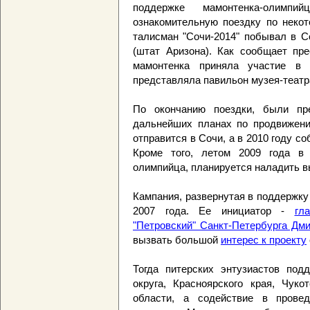
поддержке мамонтенка-олим
ознакомительную поездку по некот
талисман "Сочи-2014" побывал в С
(штат Аризона). Как сообщает пре
мамонтенка приняла участие в 
представляла павильон музея-театр
По окончанию поездки, были пр
дальнейших планах по продвижени
отправится в Сочи, а в 2010 году с
Кроме того, летом 2009 года в 
олимпийца, планируется наладить в
Кампания, развернутая в поддержку
2007 года. Ее инициатор -
гл
"Петровский" Санкт-Петербурга Дм
вызвать большой
интерес к проекту
Тогда питерских энтузиастов под
округа, Красноярского края, Чуко
области, а содействие в провед