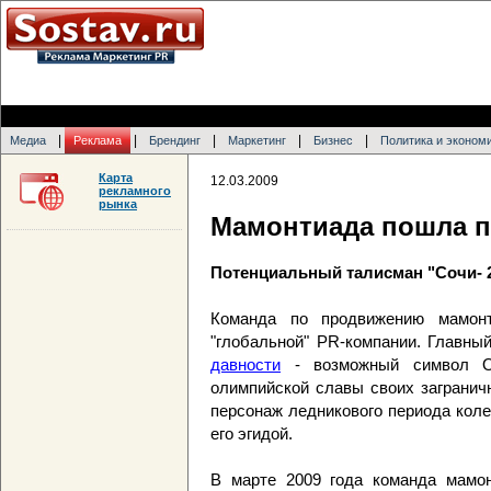
|
|
|
|
|
Медиа
Реклама
Брендинг
Маркетинг
Бизнес
Политика и эконом
Карта
12.03.2009
рекламного
рынка
Мамонтиада пошла п
Потенциальный талисман "Сочи- 2
Команда по продвижению мамонт
"глобальной" PR-компании. Главны
давности
- возможный символ О
олимпийской славы своих загранич
персонаж ледникового периода коле
его эгидой.
В марте 2009 года команда мамонт