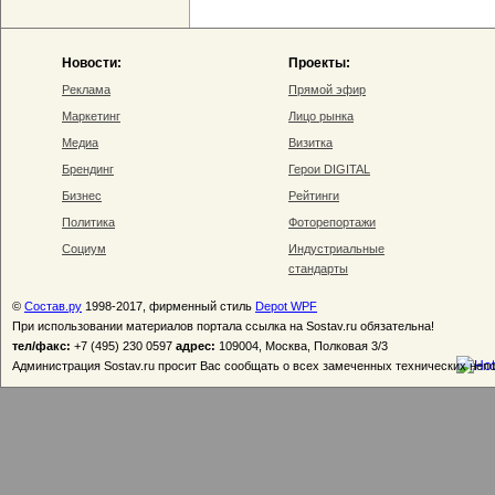
Новости:
Проекты:
Реклама
Прямой эфир
Маркетинг
Лицо рынка
Медиа
Визитка
Брендинг
Герои DIGITAL
Бизнес
Рейтинги
Политика
Фоторепортажи
Социум
Индустриальные
стандарты
©
Состав.ру
1998-2017, фирменный стиль
Depot WPF
При использовании материалов портала ссылка на Sostav.ru обязательна!
тел/факс:
+7 (495) 230 0597
адрес:
109004, Москва, Полковая 3/3
Администрация Sostav.ru просит Вас сообщать о всех замеченных технических неп