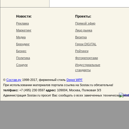
Новости:
Проекты:
Реклама
Прямой эфир
Маркетинг
Лицо рынка
Медиа
Визитка
Брендинг
Герои DIGITAL
Бизнес
Рейтинги
Политика
Фоторепортажи
Социум
Индустриальные
стандарты
©
Состав.ру
1998-2017, фирменный стиль
Depot WPF
При использовании материалов портала ссылка на Sostav.ru обязательна!
тел/факс:
+7 (495) 230 0597
адрес:
109004, Москва, Полковая 3/3
Администрация Sostav.ru просит Вас сообщать о всех замеченных технических неп