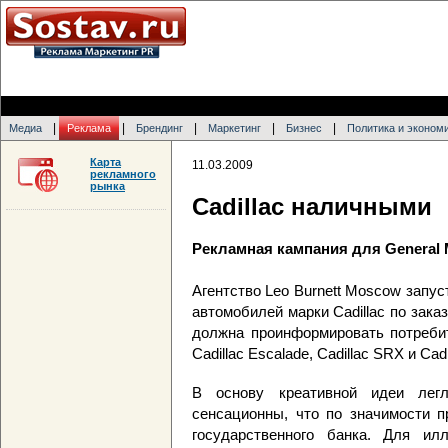
|
|
|
|
|
Медиа
Реклама
Брендинг
Маркетинг
Бизнес
Политика и эконом
Карта
11.03.2009
рекламного
рынка
Cadillac наличными
Рекламная кампания для General M
Агентство Leo Burnett Moscow запу
автомобилей марки Cadillac по зака
должна проинформировать потреби
Cadillac Escalade, Cadillac SRX и Cad
В основу креативной идеи лег
сенсационны, что по значимости п
государственного банка. Для ил