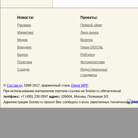
Новости:
Проекты:
Реклама
Прямой эфир
Маркетинг
Лицо рынка
Медиа
Визитка
Брендинг
Герои DIGITAL
Бизнес
Рейтинги
Политика
Фоторепортажи
Социум
Индустриальные
стандарты
©
Состав.ру
1998-2017, фирменный стиль
Depot WPF
При использовании материалов портала ссылка на Sostav.ru обязательна!
тел/факс:
+7 (495) 230 0597
адрес:
109004, Москва, Полковая 3/3
Администрация Sostav.ru просит Вас сообщать о всех замеченных технических неп