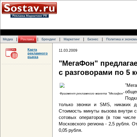
|
|
|
|
|
Медиа
Реклама
Брендинг
Маркетинг
Бизнес
Политика и эконом
Карта
11.03.2009
рекламного
рынка
"МегаФон" предлага
с разговорами по 5 к
"Мега
общ
Фрагмент рекламного макета "Мегафон"
Подк
только звонки и SMS, никаких д
Стоимость минуты вызова внутри се
сотовых операторов (в том числе
Московского региона - 2,5 рубля. 
0,05 рубля.