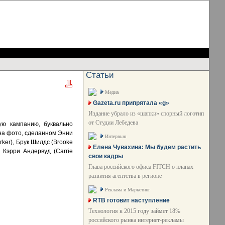
Статьи
Медиа
Gazeta.ru припрятала «g»
Издание убрало из «шапки» спорный логотип
от Студии Лебедева
ую кампанию, буквально
на фото, сделанном Энни
Интервью
rker), Брук Шилдс (Brooke
Елена Чувахина: Мы будем растить
 Кэрри Андервуд (Carrie
свои кадры
Глава российского офиса FITCH о планах
развития агентства в регионе
Реклама и Маркетинг
RTB готовит наступление
Технология к 2015 году займет 18%
российского рынка интернет-рекламы