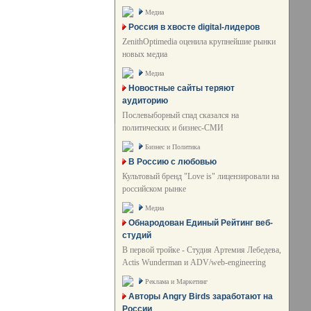
Медиа
Россия в хвосте digital-лидеров
ZenithOptimedia оценила крупнейшие рынки
новых медиа
Медиа
Новостные сайты теряют
аудиторию
Послевыборный спад сказался на
политических и бизнес-СМИ
Бизнес и Политика
В Россию с любовью
Культовый бренд "Love is" лицензировали на
российском рынке
Медиа
Обнародован Единый Рейтинг веб-
студий
В первой тройке - Студия Артемия Лебедева,
Actis Wunderman и ADV/web-engineering
Реклама и Маркетинг
Авторы Angry Birds заработают на
России