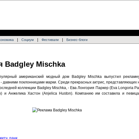
|
|
|
кономика
Социум
Фестивали
Бизнес-блоги
 Badgley Mischka
пулярный американский модный дом Badgley Mischka выпустил рекламн
- давними поклонницами марки. Среди прекрасных актрис, представляющих 
 последней коллекции Badgley Mischka, - Ева Лонгория Паркер (Eva Longoria Pa
on) и Анжелика Хастон (Anjelica Huston). Компанию им составила и певица
китч, панк