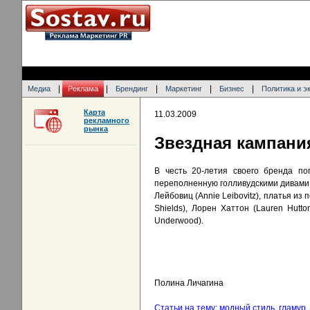
|
|
|
|
|
Медиа
Реклама
Брендинг
Маркетинг
Бизнес
Политика и э
Карта
11.03.2009
рекламного
рынка
Звездная кампания
В честь 20-летия своего бренда по
переполненную голливудскими дивами 
Лейбовиц (Annie Leibovitz), платья из
Shields), Лорен Хаттон (Lauren Hutt
Underwood).
Полина Личагина
Статьи на тему: модный стиль, гламур, 