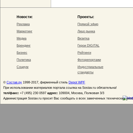
Новости:
Проекты:
Реклама
Прямой эфир
Маркетинг
Лицо рынка
Медиа
Визитка
Брендинг
Герои DIGITAL
Бизнес
Рейтинги
Политика
Фоторепортажи
Социум
Индустриальные
стандарты
©
Состав.ру
1998-2017, фирменный стиль
Depot WPF
При использовании материалов портала ссылка на Sostav.ru обязательна!
тел/факс:
+7 (495) 230 0597
адрес:
109004, Москва, Полковая 3/3
Администрация Sostav.ru просит Вас сообщать о всех замеченных технических неп