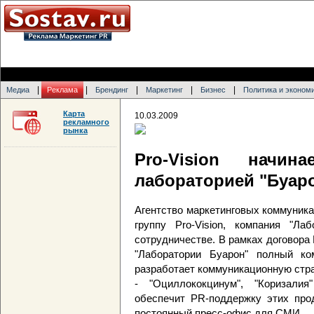
|
|
|
|
|
Медиа
Реклама
Брендинг
Маркетинг
Бизнес
Политика и эконом
Карта
10.03.2009
рекламного
рынка
Pro-Vision начин
лабораторией "Буар
Агентство маркетинговых коммуника
группу Pro-Vision, компания "Ла
сотрудничестве. В рамках договора 
"Лаборатории Буарон" полный комп
разработает коммуникационную стр
- "Оциллококцинум", "Коризалия"
обеспечит PR-поддержку этих прод
постоянный пресс-офис для СМИ.