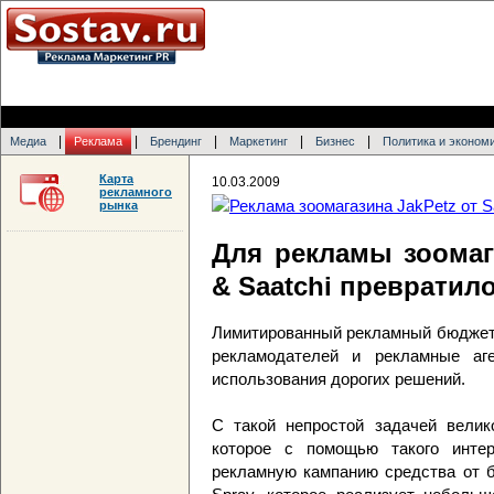
|
|
|
|
|
Медиа
Реклама
Брендинг
Маркетинг
Бизнес
Политика и эконом
Карта
10.03.2009
рекламного
рынка
Для рекламы зоомага
& Saatchi превратил
Лимитированный рекламный бюджет 
рекламодателей и рекламные аге
использования дорогих решений.
С такой непростой задачей велико
которое с помощью такого интер
рекламную кампанию средства от бл