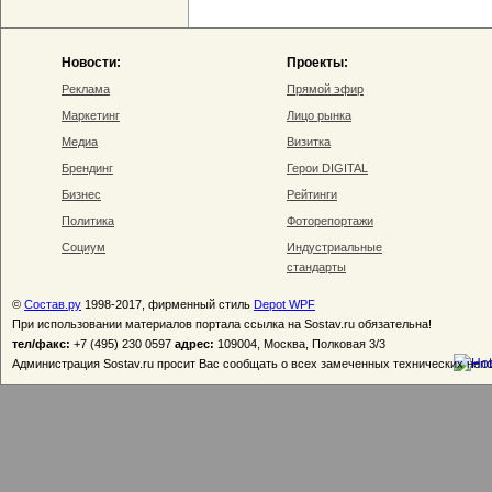
Новости:
Проекты:
Реклама
Прямой эфир
Маркетинг
Лицо рынка
Медиа
Визитка
Брендинг
Герои DIGITAL
Бизнес
Рейтинги
Политика
Фоторепортажи
Социум
Индустриальные
стандарты
©
Состав.ру
1998-2017, фирменный стиль
Depot WPF
При использовании материалов портала ссылка на Sostav.ru обязательна!
тел/факс:
+7 (495) 230 0597
адрес:
109004, Москва, Полковая 3/3
Администрация Sostav.ru просит Вас сообщать о всех замеченных технических неп