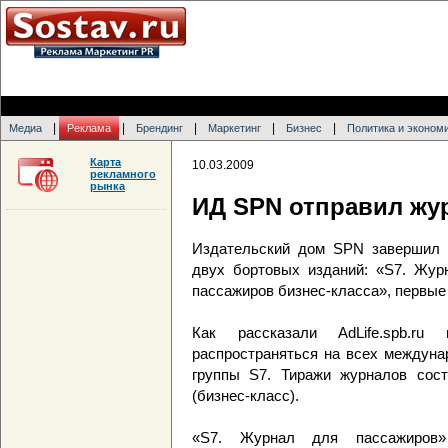
|
|
|
|
|
Медиа
Реклама
Брендинг
Маркетинг
Бизнес
Политика и эконом
Карта
10.03.2009
рекламного
рынка
ИД SPN отправил жу
Издательский дом SPN завершил р
двух бортовых изданий: «S7. Жур
пассажиров бизнес-класса», первые
Как рассказали AdLife.spb.
распространяться на всех междуна
группы S7. Тиражи журналов сост
(бизнес-класс).
«S7. Журнал для пассажиров»