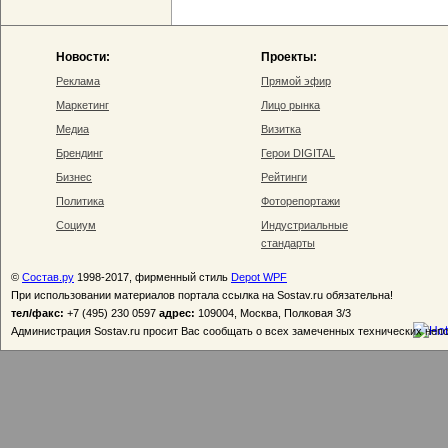
Новости:
Проекты:
Реклама
Прямой эфир
Маркетинг
Лицо рынка
Медиа
Визитка
Брендинг
Герои DIGITAL
Бизнес
Рейтинги
Политика
Фоторепортажи
Социум
Индустриальные
стандарты
©
Состав.ру
1998-2017, фирменный стиль
Depot WPF
При использовании материалов портала ссылка на Sostav.ru обязательна!
тел/факс:
+7 (495) 230 0597
адрес:
109004, Москва, Полковая 3/3
Администрация Sostav.ru просит Вас сообщать о всех замеченных технических неп