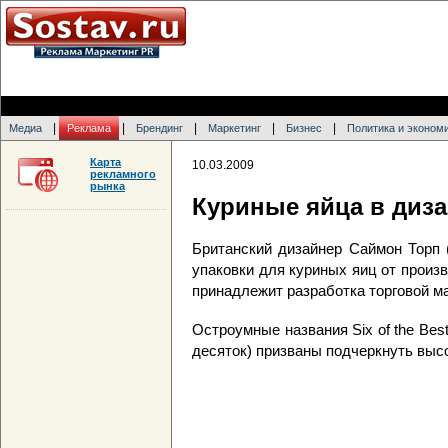
|
|
|
|
|
Медиа
Реклама
Брендинг
Маркетинг
Бизнес
Политика и эконом
Карта
10.03.2009
рекламного
рынка
Куриные яйца в диза
Британский дизайнер Саймон Торп 
упаковки для куриных яиц от произ
принадлежит разработка торговой ма
Остроумные названия Six of the Bes
десяток) призваны подчеркнуть выс