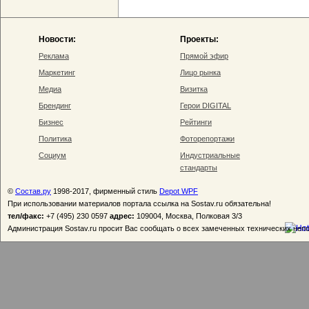
Новости:
Проекты:
Реклама
Прямой эфир
Маркетинг
Лицо рынка
Медиа
Визитка
Брендинг
Герои DIGITAL
Бизнес
Рейтинги
Политика
Фоторепортажи
Социум
Индустриальные
стандарты
©
Состав.ру
1998-2017, фирменный стиль
Depot WPF
При использовании материалов портала ссылка на Sostav.ru обязательна!
тел/факс:
+7 (495) 230 0597
адрес:
109004, Москва, Полковая 3/3
Администрация Sostav.ru просит Вас сообщать о всех замеченных технических неп