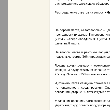
распределились следующим образом:
Распределение ответов на вопрос:
«Чт
На первом месте, безоговорочно – ц
преподнести их дамам. Интересно, ч
(71%) и Северо-Западном ФО (75%), т
цветы на 8 марта.
На втором месте в рейтинге популя
получить четверть (26%) представител
Лучшие друзья девушки – ювелирные
женщин. И осуществить их желание г
25-ти до 34-х лет (35%) и вовсе ставя
И, конечно, какая женщина откажется
по популярности среди россиян. Сл
поколения (старше 60 лет) каждый пя
Желающих облегчить даме своего сердц
убрать квартиру, помыть посуду горазд