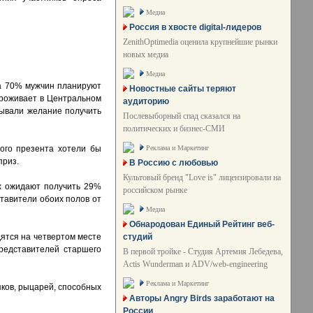
Медиа
Россия в хвосте digital-лидеров
ZenithOptimedia оценила крупнейшие рынки
новых медиа
Медиа
 а 70% мужчин планируют
Новостные сайты теряют
проживает в Центральном
аудиторию
зывали желание получить
Послевыборный спад сказался на
политических и бизнес-СМИ
Реклама и Маркетинг
ого презента хотели бы
приз.
В Россию с любовью
Культовый бренд "Love is" лицензировали на
х ожидают получить 29%
российском рынке
тавители обоих полов от
Медиа
Обнародован Единый Рейтинг веб-
студий
ятся на четвертом месте
редставителей старшего
В первой тройке - Студия Артемия Лебедева,
Actis Wunderman и ADV/web-engineering
Реклама и Маркетинг
яков, рыцарей, способных
Авторы Angry Birds заработают на
России