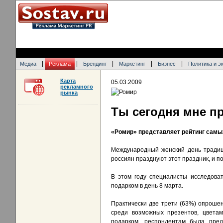
|
|
|
|
|
Медиа
Реклама
Брендинг
Маркетинг
Бизнес
Политика и э
Карта
05.03.2009
рекламного
рынка
Ты сегодня мне п
«Ромир» представляет рейтинг самы
Международный женский день традиц
россиян празднуют этот праздник, и п
В этом году специалисты исследова
подарком в день 8 марта.
Практически две трети (63%) опрошен
среди возможных презентов, цветам
подарком, респондентам была предо