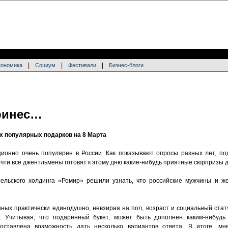
|
|
|
кономика
Социум
Фестивали
Бизнес-блоги
ринес…
х популярных подарков на 8 Марта
ионно очень популярен в России. Как показывают опросы разных лет, п
очти все джентльмены готовят к этому дню какие-нибудь приятные сюрпризы 
тельского холдинга «Ромир» решили узнать, что российские мужчины и 
ных практически единодушно, невзирая на пол, возраст и социальный стату
. Учитывая, что подаренный букет, может быть дополнен каким-нибуд
ставлена возможность дать несколько вариантов ответа. В итоге, мн