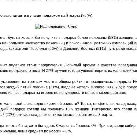
о вы считаете лучшим подарком на 8 марта?»,
(%)
веты. Букеты хотели бы получить в подарок более половины (58%) женщин,
то наибольшее количество поклонниц и поклонников цветочных композиций 
огда как жители Поволжья (56%) и Дальнего Востока (51%) чуть реже выка
рных подарков стоит парфюмерия. Любимый аромат в качестве праздничн
ьниц прекрасного пола. И 27% мужчин готовы удовлетворить их маленький ка
 украшения на третьем месте в общем рейтинге праздничных подарков. И
отов каждый пятый мужчина (21%). Щедрые жители Южного ФО (37%) и предс
т ювелирные подарки на второе по популярности место в своем рейтинге.
 от маленькой шоколадно-пирожной радости? Торты, конфеты, шоколад наход
адкий подарок хотели бы получить 13% женщин. Интересно, что среди п
тый (22%) считает сладости оптимальным презентом на 8 марта.
а тяготы быта, хотя бы в день 8 марта, набралось 4%. Причем, среди сибир
о больше, чем в среднем по России – 8%.