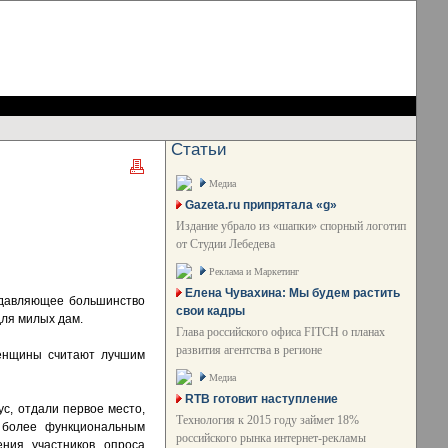
Статьи
Медиа
Gazeta.ru припрятала «g»
Издание убрало из «шапки» спорный логотип
от Студии Лебедева
Реклама и Маркетинг
Елена Чувахина: Мы будем растить
одавляющее большинство
свои кадры
для милых дам.
Глава российского офиса FITCH о планах
развития агентства в регионе
женщины считают лучшим
Медиа
RTB готовит наступление
с, отдали первое место,
Технология к 2015 году займет 18%
ь более функциональным
российского рынка интернет-рекламы
ения участников опроса