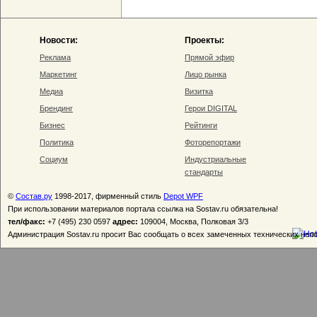
Новости:
Проекты:
Реклама
Прямой эфир
Маркетинг
Лицо рынка
Медиа
Визитка
Брендинг
Герои DIGITAL
Бизнес
Рейтинги
Политика
Фоторепортажи
Социум
Индустриальные
стандарты
©
Состав.ру
1998-2017, фирменный стиль
Depot WPF
При использовании материалов портала ссылка на Sostav.ru обязательна!
тел/факс:
+7 (495) 230 0597
адрес:
109004, Москва, Полковая 3/3
Администрация Sostav.ru просит Вас сообщать о всех замеченных технических неп