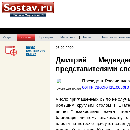
|
|
|
|
|
Медиа
Реклама
Брендинг
Маркетинг
Бизнес
Политика и эконом
Карта
05.03.2009
рекламного
рынка
Дмитрий Медвед
представителями сво
Президент России вчер
сотни своего кадрового
Ольга Дергунова
Число приглашенных было не случа
большим круглым столом в Екатер
пишет "Независимая газета". Бол
благодаря личному знакомству 
власти на встрече присутствовал 
делам Константин Косачев и неда