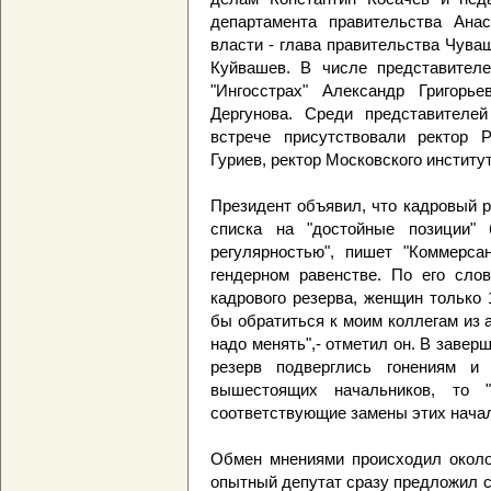
департамента правительства Анас
власти - глава правительства Чува
Куйвашев. В числе представител
"Ингосстрах" Александр Григор
Дергунова. Среди представителе
встрече присутствовали ректор 
Гуриев, ректор Московского институ
Президент объявил, что кадровый р
списка на "достойные позиции" 
регулярностью", пишет "Коммерса
гендерном равенстве. По его слов
кадрового резерва, женщин только 
бы обратиться к моим коллегам из 
надо менять",- отметил он. В заве
резерв подверглись гонениям и
вышестоящих начальников, то 
соответствующие замены этих начал
Обмен мнениями происходил около 
опытный депутат сразу предложил с