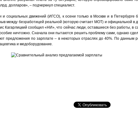
млрд. долларов», – подчеркнул специалист.
 и социальных движений (ИГСО), к осени только в Москве и в Петербурге б
азрыв между безработицей реальной (которую считает МОТ) и официальной в д
ис Кагарлицкий сообщил «НИ», что сейчас люди, оставшиеся без работы, в 
пособие ничтожно. Сначала они пытаются решить проблему сами, однако сдела
дают предложения по зарплате – в некоторых отраслях до 40%. По данным р
рмацевтика и медоборудование.