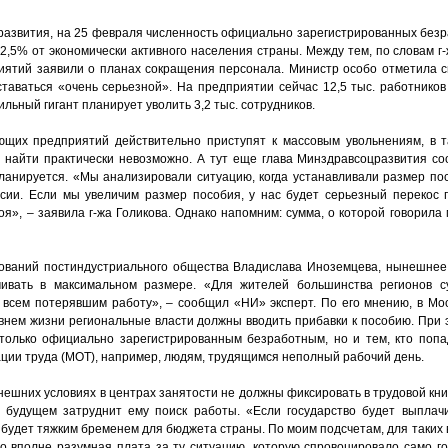
азвития, на 25 февраля численность официально зарегистрированных безр
т 2,5% от экономически активного населения страны. Между тем, по словам г
ятий заявили о планах сокращения персонала. Министр особо отметила с
ставаться «очень серьезной». На предприятии сейчас 12,5 тыс. работников
ьный гигант планирует уволить 3,2 тыс. сотрудников.
щих предприятий действительно приступят к массовым увольнениям, в та
м найти практически невозможно. А тут еще глава Минздравсоцразвития со
анируется. «Мы анализировали ситуацию, когда устанавливали размер посо
ии. Если мы увеличим размер пособия, у нас будет серьезный перекос п
я», – заявила г-жа Голикова. Однако напомним: сумма, о которой говорила 
ований постиндустриального общества Владислава Иноземцева, нынешнее
ачивать в максимальном размере. «Для жителей большинства регионов с
 всем потерявшим работу», – сообщил «НИ» эксперт. По его мнению, в Мос
овнем жизни региональные власти должны вводить прибавки к пособию. При 
только официально зарегистрированным безработным, но и тем, кто попа
ии труда (МОТ), например, людям, трудящимся неполный рабочий день.
ынешних условиях в центрах занятости не должны фиксировать в трудовой книж
в будущем затруднит ему поиск работы. «Если государство будет выплач
 будет тяжким бременем для бюджета страны. По моим подсчетам, для таких
то вполне разумная плата за ту ситуацию, которую спровоцировало само го