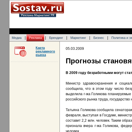
|
|
|
|
|
Медиа
Реклама
Брендинг
Маркетинг
Бизнес
Политика и э
Карта
05.03.2009
рекламного
рынка
Прогнозы становя
В 2009 году безработными могут ста
Министр здравоохранения и социаль
сообщила, что в этом году число бе
выделила г-жа Голикова планируемые
российского рынка труда, государств
Татьяна Голикова сообщила сенаторам
февраля, выступая в Госдуме, минист
составит 2,2 млн. человек. Таким обра
признала вчера г-жа Голикова, феде
человек.