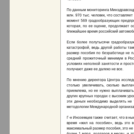
По данным мониторинга Минздравсоцр
млн. 970 тыс. человек, что составляе
момент 569 градообразующих предпри
которая, по ее оценке, продолжает о
ближайшее время российский автомобил
Если более полутысячи градообразую
катастрофой, ведь другой работы та
размер пособия по безработице не пл
средний прожиточный минимум в Росс
условиях неполной занятости и просто
получают даже ее далеко не все.
По мнению директора Центра исслед
столько увеличивать, сколько выпл
приемлема, но ее нужно выплачивать
других крупных городах с высоким ур
эти деньги необходимо выделять не 
методологии Международной организац
Г-н Иноземцев также считает, что в н
время «жил на пособие», ведь это 
максимальный размер пособия, это не
более 1 млрд. долларов в месяц, и э