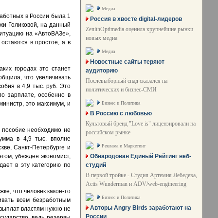
Медиа
аботных в России была 1
Россия в хвосте digital-лидеров
-жи Голиковой, на данный
ZenithOptimedia оценила крупнейшие рынки
итуацию на «АвтоВАЗе»,
новых медиа
 остаются в простое, а в
Медиа
Новостные сайты теряют
ких городах это станет
аудиторию
общила, что увеличивать
Послевыборный спад сказался на
бия в 4,9 тыс. руб. Это
политических и бизнес-СМИ
о зарплате, особенно в
Бизнес и Политика
министр, это максимум, и
В Россию с любовью
Культовый бренд "Love is" лицензировали на
 пособие необходимо не
российском рынке
умма в 4,9 тыс. вполне
Реклама и Маркетинг
кве, Санкт-Петербурге и
Обнародован Единый Рейтинг веб-
этом, убежден экономист,
студий
дает в эту категорию по
В первой тройке - Студия Артемия Лебедева,
Actis Wunderman и ADV/web-engineering
ке, что человек какое-то
Бизнес и Политика
ивать всем безработным
Авторы Angry Birds заработают на
 выплат властям нужно не
России
сударство, ведь резервы