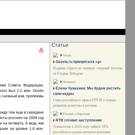
Статьи
Медиа
Gazeta.ru припрятала «g»
Издание убрало из «шапки» спорный логотип
от Студии Лебедева
Интервью
ании Совета Федерации,
Елена Чувахина: Мы будем растить
гноз был 2,2 млн. Особо
свои кадры
к снежный ком, проблемы
Глава российского офиса FITCH о планах
развития агентства в регионе
ежду тем еще в середине
Реклама и Маркетинг
оты россиян на 2009 год
RTB готовит наступление
на четверть. А ведь, как
Технология к 2015 году займет 18%
ране на уровне 1,6 млн.
российского рынка интернет-рекламы