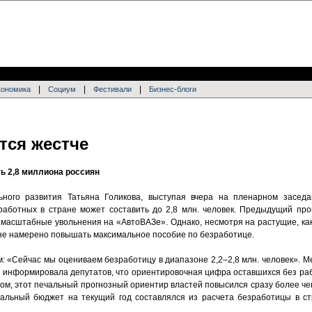
|
|
|
кономика
Социум
Фестивали
Бизнес-блоги
тся жестче
ть 2,8 миллиона россиян
ного развития Татьяна Голикова, выступая вчера на пленарном засед
зработных в стране может составить до 2,8 млн. человек. Предыдущий про
 масштабные увольнения на «АвтоВАЗе». Однако, несмотря на растущие, ка
о не намерено повышать максимальное пособие по безработице.
: «Сейчас мы оцениваем безработицу в диапазоне 2,2–2,8 млн. человек». М
р информировала депутатов, что ориентировочная цифра оставшихся без раб
зом, этот печальный прогнозный ориентир властей повысился сразу более чем 
ральный бюджет на текущий год составлялся из расчета безработицы в ст