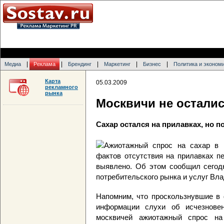
|
|
|
|
|
Медиа
Реклама
Брендинг
Маркетинг
Бизнес
Политика и эконом
Карта
05.03.2009
рекламного
рынка
Москвичи не осталис
Сахар остался на прилавках, но 
Ажиотажный спрос на сахар в 
фактов отсутствия на прилавках п
выявлено. Об этом сообщил сегодн
потребительского рынка и услуг В
Напомним, что проскользнувшие в 
информации слухи об исчезнове
москвичей ажиотажный спрос на 