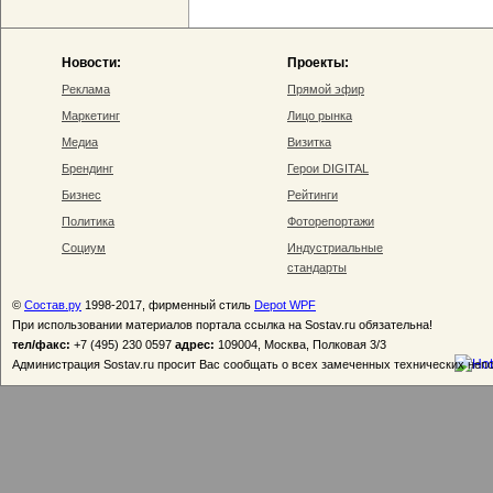
Новости:
Проекты:
Реклама
Прямой эфир
Маркетинг
Лицо рынка
Медиа
Визитка
Брендинг
Герои DIGITAL
Бизнес
Рейтинги
Политика
Фоторепортажи
Социум
Индустриальные
стандарты
©
Состав.ру
1998-2017, фирменный стиль
Depot WPF
При использовании материалов портала ссылка на Sostav.ru обязательна!
тел/факс:
+7 (495) 230 0597
адрес:
109004, Москва, Полковая 3/3
Администрация Sostav.ru просит Вас сообщать о всех замеченных технических неп