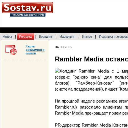
|
|
|
|
|
Медиа
Реклама
Брендинг
Маркетинг
Бизнес
Политика и эконом
Карта
04.03.2009
рекламного
рынка
Rambler Media остан
Холдинг Rambler Media с 1 мар
(сервис "одного окна" для польз
блогов), "Рамблер-Кинозал" (инт
(система поздравлений), пишет "Ком
На прошлой неделе рекламное агент
Rambler.ru) разослало клиентам п
Rambler Media прекращает прием ре
PR-директор Rambler Media Конста