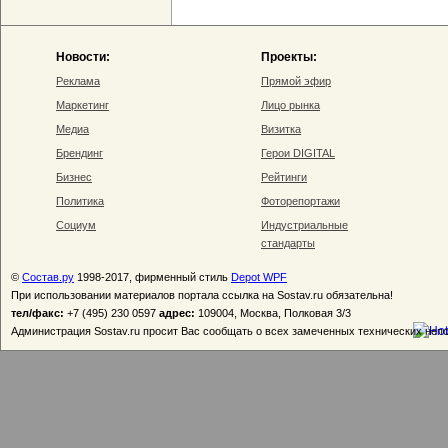
Новости:
Проекты:
Реклама
Прямой эфир
Маркетинг
Лицо рынка
Медиа
Визитка
Брендинг
Герои DIGITAL
Бизнес
Рейтинги
Политика
Фоторепортажи
Социум
Индустриальные
стандарты
©
Состав.ру
1998-2017, фирменный стиль
Depot WPF
При использовании материалов портала ссылка на Sostav.ru обязательна!
тел/факс:
+7 (495) 230 0597
адрес:
109004, Москва, Полковая 3/3
Администрация Sostav.ru просит Вас сообщать о всех замеченных технических неп