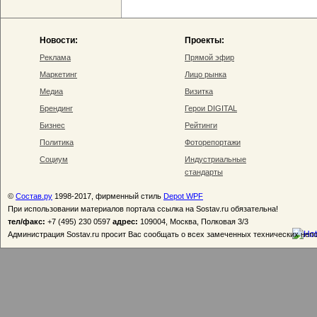
Новости:
Проекты:
Реклама
Прямой эфир
Маркетинг
Лицо рынка
Медиа
Визитка
Брендинг
Герои DIGITAL
Бизнес
Рейтинги
Политика
Фоторепортажи
Социум
Индустриальные
стандарты
©
Состав.ру
1998-2017, фирменный стиль
Depot WPF
При использовании материалов портала ссылка на Sostav.ru обязательна!
тел/факс:
+7 (495) 230 0597
адрес:
109004, Москва, Полковая 3/3
Администрация Sostav.ru просит Вас сообщать о всех замеченных технических неп