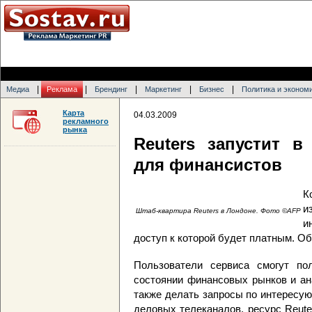
|
|
|
|
|
Медиа
Реклама
Брендинг
Маркетинг
Бизнес
Политика и эконом
Карта
04.03.2009
рекламного
рынка
Reuters запустит в
для финансистов
К
и
Штаб-квартира Reuters в Лондоне. Фото ©AFP
и
доступ к которой будет платным. Об
Пользователи сервиса смогут по
состоянии финансовых рынков и ан
также делать запросы по интересую
деловых телеканалов, ресурс Reute