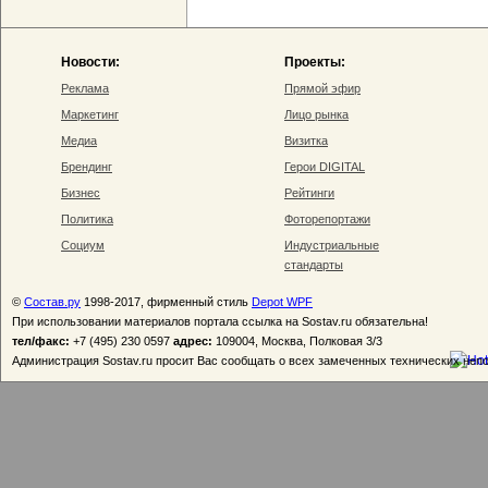
Новости:
Проекты:
Реклама
Прямой эфир
Маркетинг
Лицо рынка
Медиа
Визитка
Брендинг
Герои DIGITAL
Бизнес
Рейтинги
Политика
Фоторепортажи
Социум
Индустриальные
стандарты
©
Состав.ру
1998-2017, фирменный стиль
Depot WPF
При использовании материалов портала ссылка на Sostav.ru обязательна!
тел/факс:
+7 (495) 230 0597
адрес:
109004, Москва, Полковая 3/3
Администрация Sostav.ru просит Вас сообщать о всех замеченных технических неп