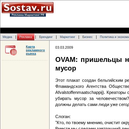
|
|
|
|
|
Медиа
Реклама
Брендинг
Маркетинг
Бизнес
Политика и эконом
Карта
03.03.2009
рекламного
рынка
OVAM: пришельцы не
мусор
Этот плакат создан бельгийским р
Фламандского Агентства Обществ
Afvalstoffenmaatschappij). Креаторы
убирать мусор за человечеством
должны делать сами люди уже сегод
Слоган:
"Кто, по твоему мнению, очистит о
Вместе мы сделаем завтрашний ден