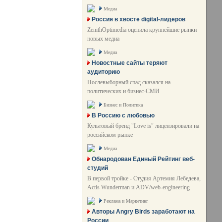
Медиа
Россия в хвосте digital-лидеров
ZenithOptimedia оценила крупнейшие рынки
новых медиа
Медиа
Новостные сайты теряют
аудиторию
Послевыборный спад сказался на
политических и бизнес-СМИ
Бизнес и Политика
В Россию с любовью
Культовый бренд "Love is" лицензировали на
российском рынке
Медиа
Обнародован Единый Рейтинг веб-
студий
В первой тройке - Студия Артемия Лебедева,
Actis Wunderman и ADV/web-engineering
Реклама и Маркетинг
Авторы Angry Birds заработают на
России