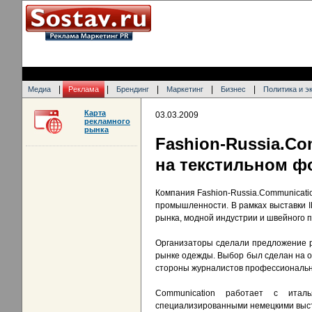
|
|
|
|
|
Медиа
Реклама
Брендинг
Маркетинг
Бизнес
Политика и э
Карта
03.03.2009
рекламного
рынка
Fashion-Russi
на текстильном ф
Компания Fashion-Russia.Communicati
промышленности. В рамках выставки I
рынка, модной индустрии и швейного п
Организаторы сделали предложение р
рынке одежды. Выбор был сделан на 
стороны журналистов профессиональны
Communication работает с итал
специализированными немецкими выста