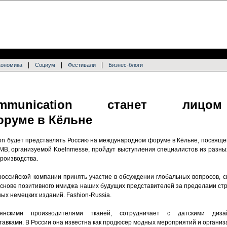
|
|
|
кономика
Социум
Фестивали
Бизнес-блоги
a.Communication станет лиц
оруме в Кёльне
on будет представлять Россию на международном форуме в Кёльне, посвяще
MB, организуемой Koelnmesse, пройдут выступления специалистов из разных
роизводства.
оссийской компании принять участие в обсуждении глобальных вопросов, с
основе позитивного имиджа наших будущих представителей за пределами ст
х немецких изданий. Fashion-Russia.
ьянскими производителями тканей, сотрудничает с датскими диз
вками. В России она известна как продюсер модных мероприятий и организа