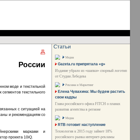
Статьи
Медиа
ом России
Gazeta.ru припрятала «g»
Издание убрало из «шапки» спорный логотип
от Студии Лебедева
Реклама и Маркетинг
нном моде и текстильной
Елена Чувахина: Мы будем растить
 сегментов текстильного
свои кадры
Глава российского офиса FITCH о планах
вязанных с ситуацией на
развития агентства в регионе
раны и рекомендациям со
Медиа
RTB готовит наступление
Технология к 2015 году займет 18%
айнерскими марками и
российского рынка интернет-рекламы
тор проекта 10iQ.