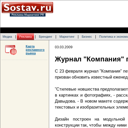
|
|
|
|
|
Медиа
Реклама
Брендинг
Маркетинг
Бизнес
Политика и эконом
Карта
03.03.2009
рекламного
рынка
Журнал "Компания" 
С 23 февраля журнал "Компания" пе
призван обновить известный еженед
"Стилевые новшества предполагают
в картинках и фотографиях, - рас
Давыдова. - В новом макете содерж
текстовых и изобразительных элеме
Дизайн построен на модульной 
конструкции так, чтобы между ними 