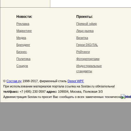
Новости:
Проекты:
Реклама
Прямой эфир
Маркетинг
Лицо рынка
Медиа
Визитка
Брендинг
Герои DIGITAL
Бизнес
Рейтинги
Политика
Фоторепортажи
Социум
Индустриальные
стандарты
©
Состав.ру
1998-2017, фирменный стиль
Depot WPF
При использовании материалов портала ссылка на Sostav.ru обязательна!
тел/факс:
+7 (495) 230 0597
адрес:
109004, Москва, Полковая 3/3
Администрация Sostav.ru просит Вас сообщать о всех замеченных технических неп