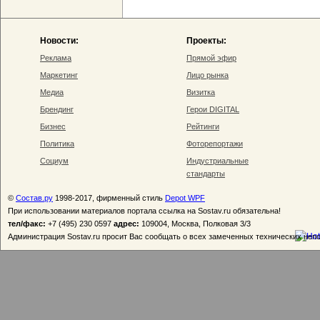
Новости:
Проекты:
Реклама
Прямой эфир
Маркетинг
Лицо рынка
Медиа
Визитка
Брендинг
Герои DIGITAL
Бизнес
Рейтинги
Политика
Фоторепортажи
Социум
Индустриальные
стандарты
©
Состав.ру
1998-2017, фирменный стиль
Depot WPF
При использовании материалов портала ссылка на Sostav.ru обязательна!
тел/факс:
+7 (495) 230 0597
адрес:
109004, Москва, Полковая 3/3
Администрация Sostav.ru просит Вас сообщать о всех замеченных технических неп