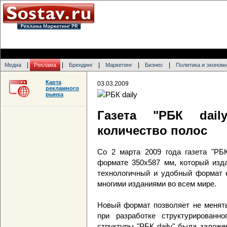
|
|
|
|
|
Медиа
Реклама
Брендинг
Маркетинг
Бизнес
Политика и эконом
Карта
03.03.2009
рекламного
рынка
Газета "РБК dai
количество полос
Со 2 марта 2009 года газета "РБК
формате 350х587 мм, который изда
технологичный и удобный формат 
многими изданиями во всем мире.
Новый формат позволяет не менять
при разработке структурированно
структуры "РБК daily" была залож