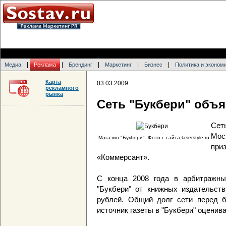
|
|
|
|
|
Медиа
Реклама
Брендинг
Маркетинг
Бизнес
Политика и эконом
Карта
03.03.2009
рекламного
рынка
Сеть "Букбери" объя
Сет
Мос
Магазин "Букбери". Фото с сайта laserstyle.ru
пр
«Коммерсант».
С конца 2008 года в арбитражны
"Букбери" от книжных издательс
рублей. Общий долг сети перед б
источник газеты в "Букбери" оценив