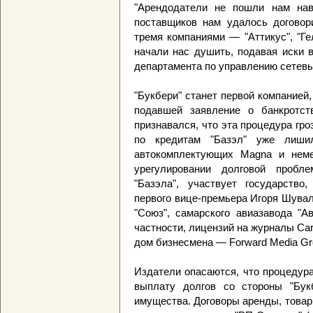
"Арендодатели не пошли нам нав
поставщиков нам удалось договори
тремя компаниями — "Аттикус", "Ге
начали нас душить, подавая иски 
департамента по управлению сетев
"Букбери" станет первой компанией
подавшей заявление о банкротст
признавался, что эта процедура гроз
по кредитам "Базэл" уже лиши
автокомплектующих Magna и немец
урегулировании долговой пробле
"Базэла", участвует государство
первого вице-премьера Игоря Шувал
"Союз", самарского авиазавода "А
частности, лицензий на журналы Car
дом бизнесмена — Forward Media Gr
Издатели опасаются, что процедур
выплату долгов со стороны "Букб
имущества. Договоры аренды, товар