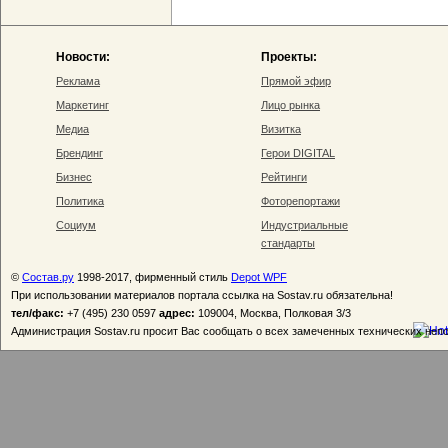
Новости:
Проекты:
Реклама
Прямой эфир
Маркетинг
Лицо рынка
Медиа
Визитка
Брендинг
Герои DIGITAL
Бизнес
Рейтинги
Политика
Фоторепортажи
Социум
Индустриальные
стандарты
©
Состав.ру
1998-2017, фирменный стиль
Depot WPF
При использовании материалов портала ссылка на Sostav.ru обязательна!
тел/факс:
+7 (495) 230 0597
адрес:
109004, Москва, Полковая 3/3
Администрация Sostav.ru просит Вас сообщать о всех замеченных технических неп