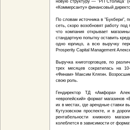
новую структуру — "РП Столица" (
«Коммерсанту» финансовый директо
По словам источника в "Букбери", 
сеть, скоро возобновят работу под 
что компания открывает магазин
стандартную попытку оставить кред
одно юрлицо, а всю выручку пере
Prosperity Capital Management Алек
Выручка книготорговцев, по разли
трех месяцев сократилась на 10
«Финам» Максим Клягин. Возросшие
свою роль.
Гендиректор ТД «Амфора» Алек
«европейский» формат магазинов «
их в местах, где арендные ставки в
Кутузовском проспекте, и в дорог
рентабельности книжного магаз
колеблется в зависимости от формат