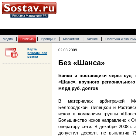
|
|
|
|
|
Медиа
Реклама
Брендинг
Маркетинг
Бизнес
Политика и эконом
Карта
02.03.2009
рекламного
рынка
Без «Шанса»
Банки и поставщики через суд 
«Шанс», крупного регионального
млрд руб. долгов
В материалах арбитражей Мос
Белгородской, Липецкой и Ростовс
исков к компаниям группы «Шан
Большинство исков направлено к О
оператору сети. В декабре 2008 г.
допустил дефолт, не выплатив 79