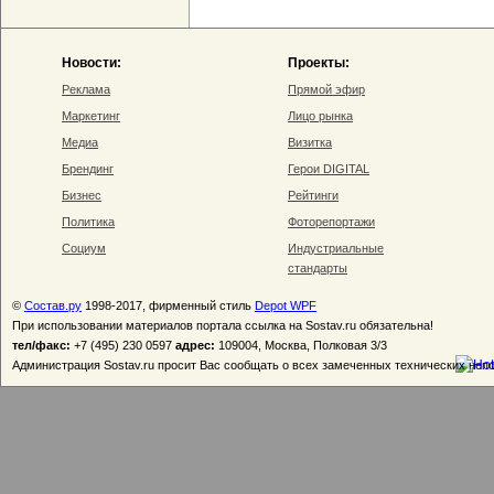
Новости:
Проекты:
Реклама
Прямой эфир
Маркетинг
Лицо рынка
Медиа
Визитка
Брендинг
Герои DIGITAL
Бизнес
Рейтинги
Политика
Фоторепортажи
Социум
Индустриальные
стандарты
©
Состав.ру
1998-2017, фирменный стиль
Depot WPF
При использовании материалов портала ссылка на Sostav.ru обязательна!
тел/факс:
+7 (495) 230 0597
адрес:
109004, Москва, Полковая 3/3
Администрация Sostav.ru просит Вас сообщать о всех замеченных технических неп