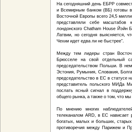
На сегодняшний день ЕБРР совмест
и Всемирным банком (ВБ) готовы в
Восточной Европы всего 24,5 милли
представляли себе масштабов к
лондонского Chatham House Йэйн Бе
Латвии, но сегодня выясняется, ч
Чехии идет едва ли не быстрее".
Между тем лидеры стран Восточ
Брюсселе на свой отдельный са
председательством Польши. В нем 
Эстония, Румыния, Словакия, Болга
председательство в ЕС в статусе 
представитель польского МИДа Ми
послать ясный сигнал в поддержк
общего рынка, а также о том, что м
По мнению многих наблюдателей
телеканалом ARD, в ЕС нависает р
богатых, малых и больших, старых
противоречия между Парижем и Пр