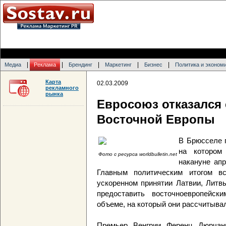
|
|
|
|
|
Медиа
Реклама
Брендинг
Маркетинг
Бизнес
Политика и эконом
Карта
02.03.2009
рекламного
рынка
Евросоюз отказался 
Восточной Европы
В Брюсселе 
на котором
Фото с ресурса worldbulletin.net
накануне апр
Главным политическим итогом в
ускоренном принятии Латвии, Литвы
предоставить восточноевропейс
объеме, на который они рассчитыва
Премьер Венгрии Ференц Дюрчань