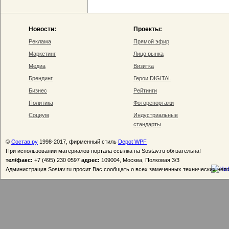
Новости:
Проекты:
Реклама
Прямой эфир
Маркетинг
Лицо рынка
Медиа
Визитка
Брендинг
Герои DIGITAL
Бизнес
Рейтинги
Политика
Фоторепортажи
Социум
Индустриальные
стандарты
©
Состав.ру
1998-2017, фирменный стиль
Depot WPF
При использовании материалов портала ссылка на Sostav.ru обязательна!
тел/факс:
+7 (495) 230 0597
адрес:
109004, Москва, Полковая 3/3
Администрация Sostav.ru просит Вас сообщать о всех замеченных технических неп