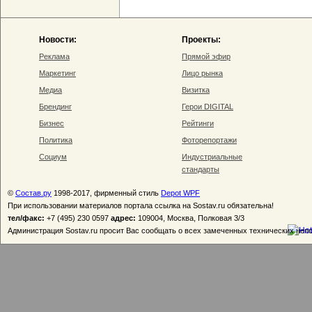
Новости:
Проекты:
Реклама
Прямой эфир
Маркетинг
Лицо рынка
Медиа
Визитка
Брендинг
Герои DIGITAL
Бизнес
Рейтинги
Политика
Фоторепортажи
Социум
Индустриальные
стандарты
©
Состав.ру
1998-2017, фирменный стиль
Depot WPF
При использовании материалов портала ссылка на Sostav.ru обязательна!
тел/факс:
+7 (495) 230 0597
адрес:
109004, Москва, Полковая 3/3
Администрация Sostav.ru просит Вас сообщать о всех замеченных технических неп