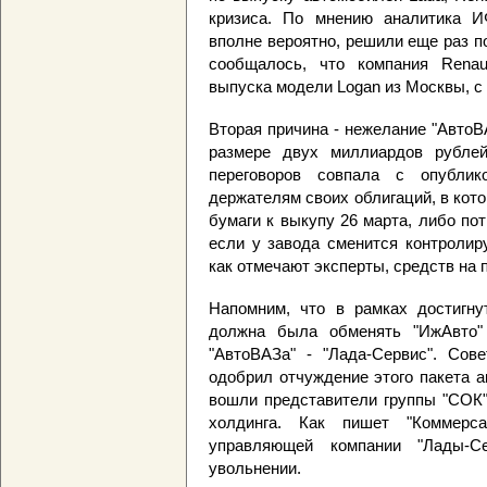
кризиса. По мнению аналитика И
вполне вероятно, решили еще раз п
сообщалось, что компания Renau
выпуска модели Logan из Москвы, с 
Вторая причина - нежелание "АвтоВ
размере двух миллиардов рублей.
переговоров совпала с опублик
держателям своих облигаций, в кот
бумаги к выкупу 26 марта, либо по
если у завода сменится контролир
как отмечают эксперты, средств на 
Напомним, что в рамках достигну
должна была обменять "ИжАвто"
"АвтоВАЗа" - "Лада-Сервис". Сов
одобрил отчуждение этого пакета а
вошли представители группы "СОК"
холдинга. Как пишет "Коммерса
управляющей компании "Лады-С
увольнении.