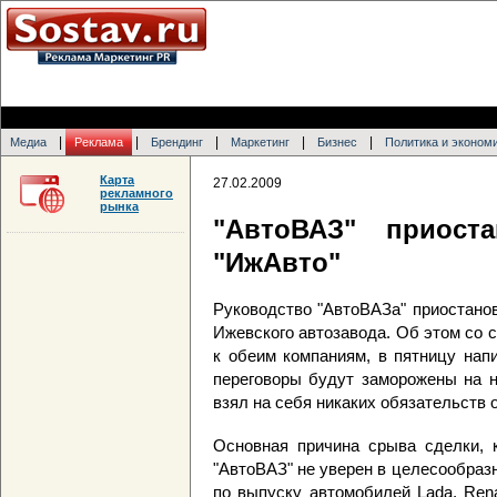
|
|
|
|
|
Медиа
Реклама
Брендинг
Маркетинг
Бизнес
Политика и эконом
Карта
27.02.2009
рекламного
рынка
"АвтоВАЗ" приост
"ИжАвто"
Руководство "АвтоВАЗа" приостанов
Ижевского автозавода. Об этом со 
к обеим компаниям, в пятницу напи
переговоры будут заморожены на н
взял на себя никаких обязательств 
Основная причина срыва сделки, к
"АвтоВАЗ" не уверен в целесообра
по выпуску автомобилей Lada, Rena