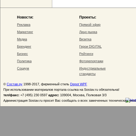
Новости:
Проекты:
Реклама
Прямой эфир
Маркетинг
Лицо рынка
Медиа
Визитка
Брендинг
Герои DIGITAL
Бизнес
Рейтинги
Политика
Фоторепортажи
Социум
Индустриальные
стандарты
©
Состав.ру
1998-2017, фирменный стиль
Depot WPF
При использовании материалов портала ссылка на Sostav.ru обязательна!
тел/факс:
+7 (495) 230 0597
адрес:
109004, Москва, Полковая 3/3
Администрация Sostav.ru просит Вас сообщать о всех замеченных технических неп