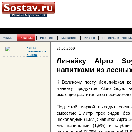
|
|
|
|
|
Медиа
Реклама
Брендинг
Маркетинг
Бизнес
Политика и эконом
Карта
26.02.2009
рекламного
рынка
Линейку Alpro So
напитками из лесных
К Великому посту бельгийская ко
линейку продуктов Alpro Soya, 
имеющие растительное происхожден
Под этой маркой выходят соевы
емкостью 1 литр, трех видов: без 
шоколадный (1,8%); напитки Alpro S
мл: ванильный (1,8%) и клубнич
шоколадный (2,3%) и ванильный (1,8