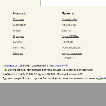
Новости:
Проекты:
Реклама
Прямой эфир
Маркетинг
Лицо рынка
Медиа
Визитка
Брендинг
Герои DIGITAL
Бизнес
Рейтинги
Политика
Фоторепортажи
Социум
Индустриальные
стандарты
©
Состав.ру
1998-2017, фирменный стиль
Depot WPF
При использовании материалов портала ссылка на Sostav.ru обязательна!
тел/факс:
+7 (495) 230 0597
адрес:
109004, Москва, Полковая 3/3
Администрация Sostav.ru просит Вас сообщать о всех замеченных технических неп