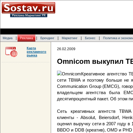
|
|
|
|
|
Медиа
Реклама
Брендинг
Маркетинг
Бизнес
Политика и эконом
Карта
26.02.2009
рекламного
рынка
Omnicom выкупил T
Креативное агентство 
сети TBWA и поэтому больше не яв
Communication Group (EMCG), говор
владельцем агентства была EM
десятипроцентный пакет. Об этом п
Сеть креативных агентств TBWA
клиенты - Absolut, Beiersdorf, Henk
оценил выручку сети в 2007 году в
BBDO и DDB (креатив), OMD и PHD 