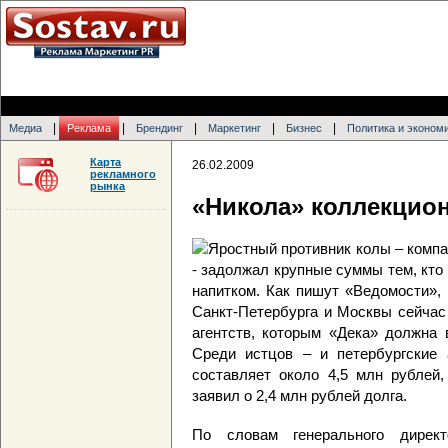
|
|
|
|
|
Медиа
Реклама
Брендинг
Маркетинг
Бизнес
Политика и эконом
Карта
26.02.2009
рекламного
рынка
«Никола» коллекцио
Яростный противник колы – компа
- задолжал крупные суммы тем, кто
напитком. Как пишут «Ведомости»,
Санкт-Петербурга и Москвы сейчас
агентств, которым «Дека» должна 
Среди истцов – и петербургские 
составляет около 4,5 млн рублей
заявил о 2,4 млн рублей долга.
По словам генерального дирек