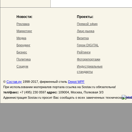
Новости:
Проекты:
Реклама
Прямой эфир
Маркетинг
Лицо рынка
Медиа
Визитка
Брендинг
Герои DIGITAL
Бизнес
Рейтинги
Политика
Фоторепортажи
Социум
Индустриальные
стандарты
©
Состав.ру
1998-2017, фирменный стиль
Depot WPF
При использовании материалов портала ссылка на Sostav.ru обязательна!
тел/факс:
+7 (495) 230 0597
адрес:
109004, Москва, Полковая 3/3
Администрация Sostav.ru просит Вас сообщать о всех замеченных технических неп