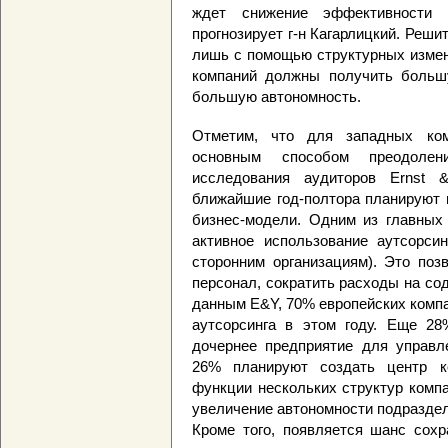
ждет снижение эффективности 
прогнозирует г-н Кагарлицкий. Реши
лишь с помощью структурных измен
компаний должны получить большу
большую автономность.
Отметим, что для западных ком
основным способом преодоле
исследования аудиторов Ernst 
ближайшие год-полтора планируют 
бизнес-модели. Одним из главных 
активное использование аутсорси
сторонним организациям). Это поз
персонал, сократить расходы на с
данным E&Y, 70% европейских комп
аутсорсинга в этом году. Еще 28
дочернее предприятие для управл
26% планируют создать центр ко
функции нескольких структур компа
увеличение автономности подразде
Кроме того, появляется шанс сохр