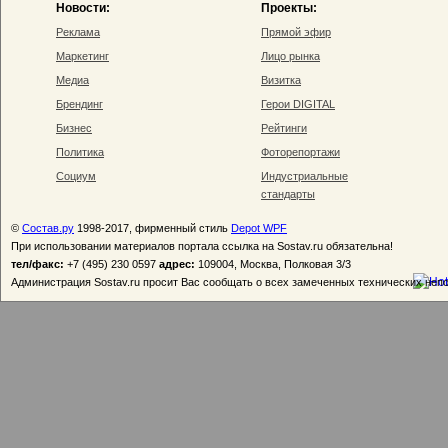
Новости:
Проекты:
Реклама
Прямой эфир
Маркетинг
Лицо рынка
Медиа
Визитка
Брендинг
Герои DIGITAL
Бизнес
Рейтинги
Политика
Фоторепортажи
Социум
Индустриальные
стандарты
©
Состав.ру
1998-2017, фирменный стиль
Depot WPF
При использовании материалов портала ссылка на Sostav.ru обязательна!
тел/факс:
+7 (495) 230 0597
адрес:
109004, Москва, Полковая 3/3
Администрация Sostav.ru просит Вас сообщать о всех замеченных технических неп