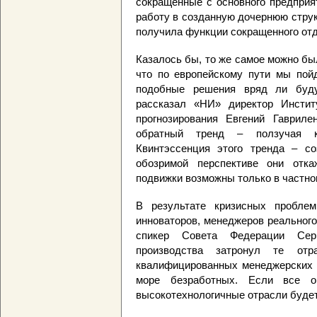
сокращенные с основного предприя
работу в созданную дочернюю струк
получила функции сокращенного отд
Казалось бы, то же самое можно был
что по европейскому пути мы пой
подобные решения вряд ли буду
рассказал «НИ» директор Инстит
прогнозирования Евгений Гаврил
обратный тренд – ползучая ко
Квинтэссенция этого тренда – со
обозримой перспективе они отк
подвижки возможны только в частно
В результате кризисных проблем
инноваторов, менеджеров реального
спикер Совета Федерации Сер
производства затронул те отр
квалифицированных менеджерских к
море безработных. Если все он
высокотехнологичные отрасли будет 