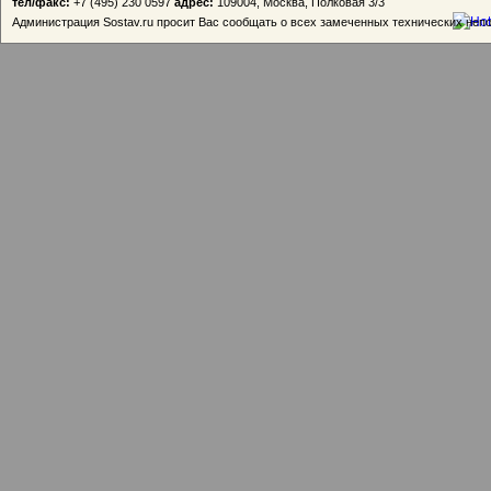
тел/факс:
+7 (495) 230 0597
адрес:
109004, Москва, Полковая 3/3
Администрация Sostav.ru просит Вас сообщать о всех замеченных технических неп