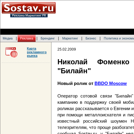
|
|
|
|
|
Медиа
Реклама
Брендинг
Маркетинг
Бизнес
Политика и эконом
Карта
25.02.2009
рекламного
рынка
Николай Фоменко
"Билайн"
Новый ролик от
BBDO Moscow
Оператор сотовой связи "Билай
кампанию в поддержку своей моби
роликах рассказывается о Евгении 
при помощи металлоискателя и пис
известный российский шоумен Н
телезрителям, что проще разбогате
сообщал Sostav.ru, у "Билайн" не