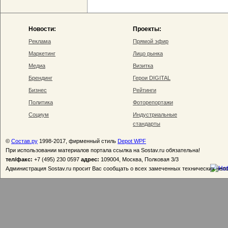
Новости:
Проекты:
Реклама
Прямой эфир
Маркетинг
Лицо рынка
Медиа
Визитка
Брендинг
Герои DIGITAL
Бизнес
Рейтинги
Политика
Фоторепортажи
Социум
Индустриальные
стандарты
©
Состав.ру
1998-2017, фирменный стиль
Depot WPF
При использовании материалов портала ссылка на Sostav.ru обязательна!
тел/факс:
+7 (495) 230 0597
адрес:
109004, Москва, Полковая 3/3
Администрация Sostav.ru просит Вас сообщать о всех замеченных технических неп