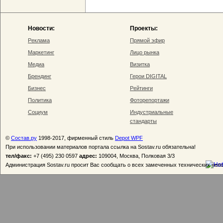
Новости:
Проекты:
Реклама
Прямой эфир
Маркетинг
Лицо рынка
Медиа
Визитка
Брендинг
Герои DIGITAL
Бизнес
Рейтинги
Политика
Фоторепортажи
Социум
Индустриальные
стандарты
©
Состав.ру
1998-2017, фирменный стиль
Depot WPF
При использовании материалов портала ссылка на Sostav.ru обязательна!
тел/факс:
+7 (495) 230 0597
адрес:
109004, Москва, Полковая 3/3
Администрация Sostav.ru просит Вас сообщать о всех замеченных технических неп