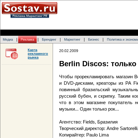
|
|
|
|
|
Медиа
Реклама
Брендинг
Маркетинг
Бизнес
Политика и эконом
Карта
20.02.2009
рекламного
рынка
Berlin Discos: тольк
Чтобы прорекламировать магазин B
и DVD-дисками, креаторы из РА Fi
повинный бразильский музыкальны
русский бубен, и скрипку. Таким 
что в этом магазине покупатель н
музыки... Один только рок...
Агентство: Fields, Бразилия
Творческий директор: Andre Sartorelli
Копирайтер: Paulo Lima