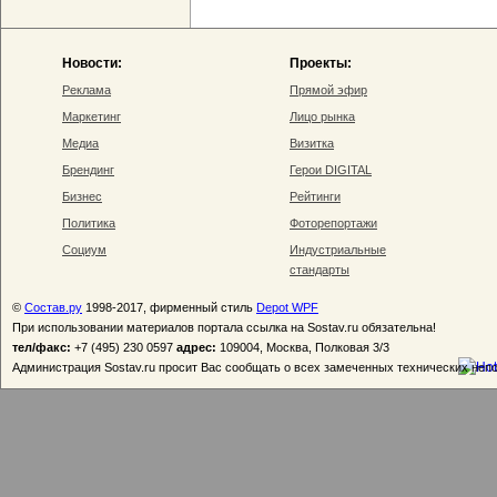
Новости:
Проекты:
Реклама
Прямой эфир
Маркетинг
Лицо рынка
Медиа
Визитка
Брендинг
Герои DIGITAL
Бизнес
Рейтинги
Политика
Фоторепортажи
Социум
Индустриальные
стандарты
©
Состав.ру
1998-2017, фирменный стиль
Depot WPF
При использовании материалов портала ссылка на Sostav.ru обязательна!
тел/факс:
+7 (495) 230 0597
адрес:
109004, Москва, Полковая 3/3
Администрация Sostav.ru просит Вас сообщать о всех замеченных технических неп