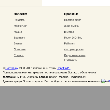
Новости:
Проекты:
Реклама
Прямой эфир
Маркетинг
Лицо рынка
Медиа
Визитка
Брендинг
Герои DIGITAL
Бизнес
Рейтинги
Политика
Фоторепортажи
Социум
Индустриальные
стандарты
©
Состав.ру
1998-2017, фирменный стиль
Depot WPF
При использовании материалов портала ссылка на Sostav.ru обязательна!
тел/факс:
+7 (495) 230 0597
адрес:
109004, Москва, Полковая 3/3
Администрация Sostav.ru просит Вас сообщать о всех замеченных технических неп