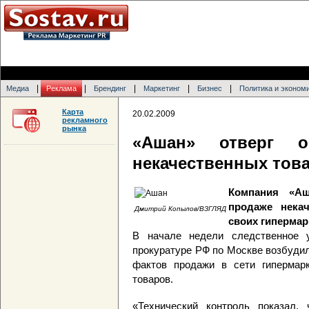
|
|
|
|
|
Медиа
Реклама
Брендинг
Маркетинг
Бизнес
Политика и эконом
Карта
20.02.2009
рекламного
рынка
«Ашан» отверг о
некачественных тов
Компания «А
продаже нека
Дмитрий Копылов/ВЗГЛЯД
своих гипермар
В начале недели следственное у
прокуратуре РФ по Москве возбудил
фактов продажи в сети гипермар
товаров.
«Технический контроль показал