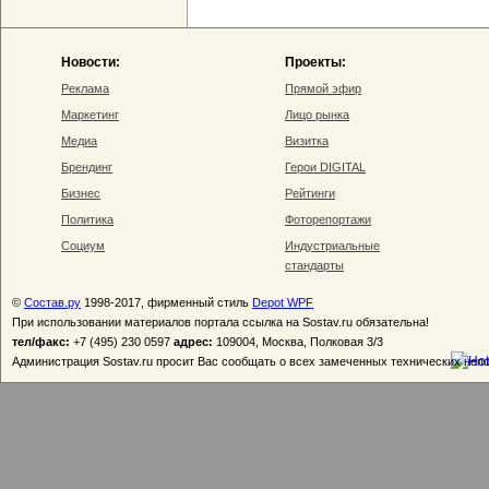
Новости:
Проекты:
Реклама
Прямой эфир
Маркетинг
Лицо рынка
Медиа
Визитка
Брендинг
Герои DIGITAL
Бизнес
Рейтинги
Политика
Фоторепортажи
Социум
Индустриальные
стандарты
©
Состав.ру
1998-2017, фирменный стиль
Depot WPF
При использовании материалов портала ссылка на Sostav.ru обязательна!
тел/факс:
+7 (495) 230 0597
адрес:
109004, Москва, Полковая 3/3
Администрация Sostav.ru просит Вас сообщать о всех замеченных технических неп