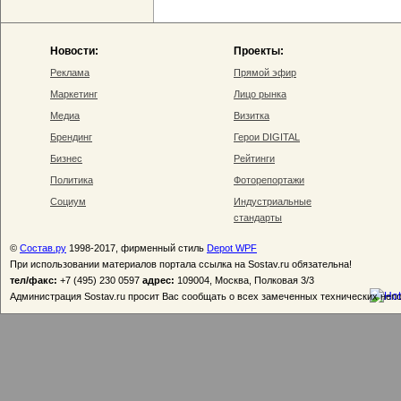
Новости:
Проекты:
Реклама
Прямой эфир
Маркетинг
Лицо рынка
Медиа
Визитка
Брендинг
Герои DIGITAL
Бизнес
Рейтинги
Политика
Фоторепортажи
Социум
Индустриальные
стандарты
©
Состав.ру
1998-2017, фирменный стиль
Depot WPF
При использовании материалов портала ссылка на Sostav.ru обязательна!
тел/факс:
+7 (495) 230 0597
адрес:
109004, Москва, Полковая 3/3
Администрация Sostav.ru просит Вас сообщать о всех замеченных технических неп