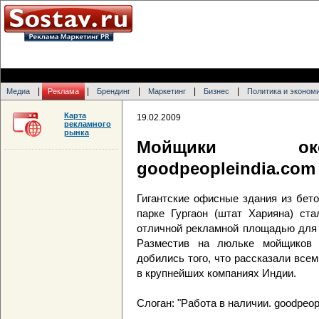
|
|
|
|
|
Медиа
Реклама
Брендинг
Маркетинг
Бизнес
Политика и эконом
Карта
19.02.2009
рекламного
рынка
Мойщики ок
goodpeopleindia.com
Гигантские офисные здания из бето
парке Гургаон (штат Харияна) ст
отличной рекламной площадью для р
Разместив на люльке мойщиков 
добились того, что рассказали все
в крупнейших компаниях Индии.
Слоган: "Работа в наличии. goodpeop