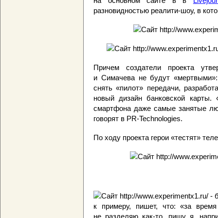
на основном сайте в в
Livejour
разновидностью реалити-шоу, в кот
Причем создатели проекта утве
и Симачева не будут «мертвыми»:
снять «пилот» передачи, разработ
новый дизайн банковской карты.
смартфона даже самые занятые люд
говорят в PR-Technologies.
По ходу проекта герои «тестят» тел
к примеру, пишет, что: «за врем
не разделяю как-то, пишу я, напр