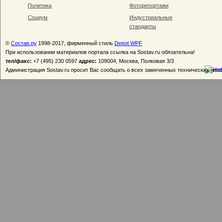
Политика
Фоторепортажи
Социум
Индустриальные
стандарты
©
Состав.ру
1998-2017, фирменный стиль
Depot WPF
При использовании материалов портала ссылка на Sostav.ru обязательна!
тел/факс:
+7 (495) 230 0597
адрес:
109004, Москва, Полковая 3/3
Администрация Sostav.ru просит Вас сообщать о всех замеченных технических неп