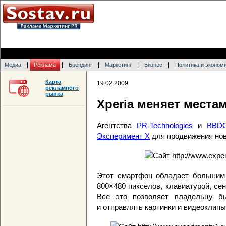
|
|
|
|
|
Медиа
Реклама
Брендинг
Маркетинг
Бизнес
Политика и эконом
Карта
19.02.2009
рекламного
рынка
Xperia меняет места
Агентства
PR-Technologies
и
BBDO
Эксперимент X
для продвижения но
Этот смартфон обладает большим
800×480 пикселов, клавиатурой, с
Все это позволяет владельцу бы
и отправлять картинки и видеоклипы