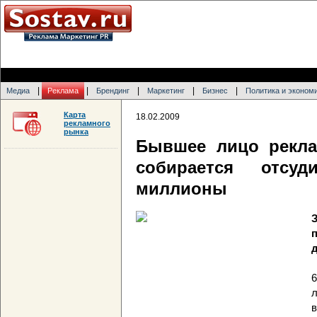
|
|
|
|
|
Медиа
Реклама
Брендинг
Маркетинг
Бизнес
Политика и эконом
Карта
18.02.2009
рекламного
рынка
Бывшее лицо рекла
собирается отсуд
миллионы
л