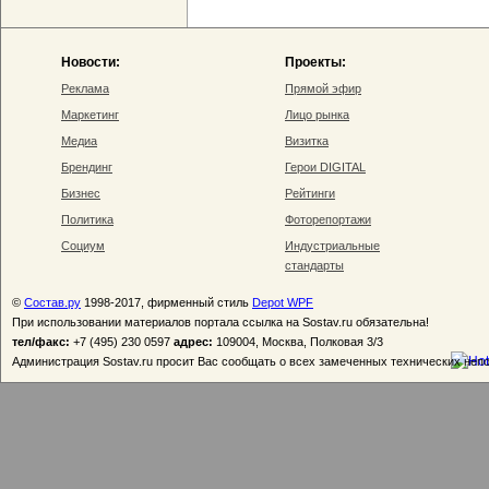
Новости:
Проекты:
Реклама
Прямой эфир
Маркетинг
Лицо рынка
Медиа
Визитка
Брендинг
Герои DIGITAL
Бизнес
Рейтинги
Политика
Фоторепортажи
Социум
Индустриальные
стандарты
©
Состав.ру
1998-2017, фирменный стиль
Depot WPF
При использовании материалов портала ссылка на Sostav.ru обязательна!
тел/факс:
+7 (495) 230 0597
адрес:
109004, Москва, Полковая 3/3
Администрация Sostav.ru просит Вас сообщать о всех замеченных технических неп