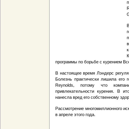
п
G
В
г
программы по борьбе с курением Вс
В настоящее время Лэндерс регуля
Болезнь практически лишила его г
Reynolds, потому что компа
привлекательности курения. В ит
нанесла вред его собственному здо
Рассмотрение многомиллионного иск
в апреле этого года.