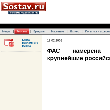
|
|
|
|
|
Медиа
Реклама
Брендинг
Маркетинг
Бизнес
Политика и эконом
Карта
18.02.2009
рекламного
рынка
ФАС намерена 
крупнейшие российс