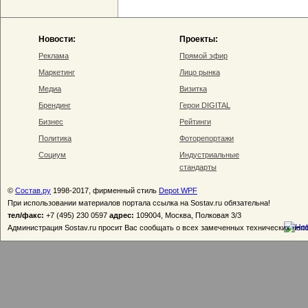
Новости:
Проекты:
Реклама
Прямой эфир
Маркетинг
Лицо рынка
Медиа
Визитка
Брендинг
Герои DIGITAL
Бизнес
Рейтинги
Политика
Фоторепортажи
Социум
Индустриальные
стандарты
©
Состав.ру
1998-2017, фирменный стиль
Depot WPF
При использовании материалов портала ссылка на Sostav.ru обязательна!
тел/факс:
+7 (495) 230 0597
адрес:
109004, Москва, Полковая 3/3
Администрация Sostav.ru просит Вас сообщать о всех замеченных технических неп