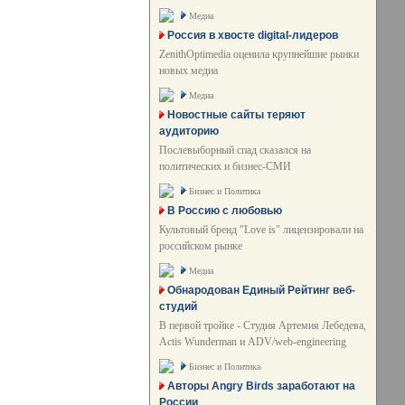
Медиа
Россия в хвосте digital-лидеров
ZenithOptimedia оценила крупнейшие рынки
новых медиа
Медиа
Новостные сайты теряют
аудиторию
Послевыборный спад сказался на
политических и бизнес-СМИ
Бизнес и Политика
В Россию с любовью
Культовый бренд "Love is" лицензировали на
российском рынке
Медиа
Обнародован Единый Рейтинг веб-
студий
В первой тройке - Студия Артемия Лебедева,
Actis Wunderman и ADV/web-engineering
Бизнес и Политика
Авторы Angry Birds заработают на
России