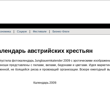
|
|
|
кономика
Социум
Фестивали
Бизнес-блоги
лендарь австрийских крестьян
пустила фотокалендарь Jungbauernkalender 2009 с эротическими изображе
ноши представлены с пилами, вилами, бидонами и цветами. Идея маркетин
енной, не боящейся риска и провокаций организации. Вскоре ежегодный вы
Календарь 2009: