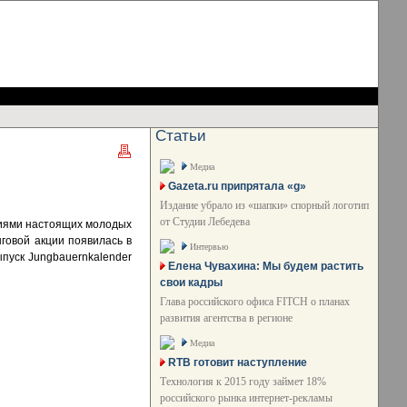
Статьи
Медиа
Gazeta.ru припрятала «g»
Издание убрало из «шапки» спорный логотип
от Студии Лебедева
ниями настоящих молодых
говой акции появилась в
Интервью
пуск Jungbauernkalender
Елена Чувахина: Мы будем растить
свои кадры
Глава российского офиса FITCH о планах
развития агентства в регионе
Медиа
RTB готовит наступление
Технология к 2015 году займет 18%
российского рынка интернет-рекламы