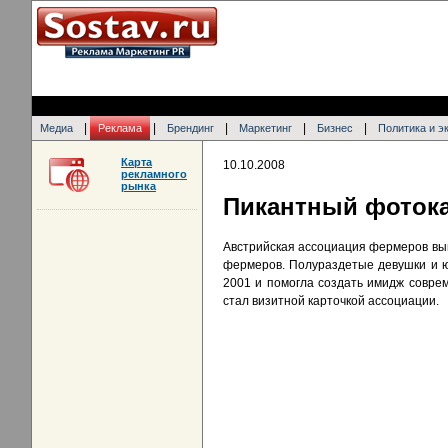
|
|
|
|
|
Медиа
Реклама
Брендинг
Маркетинг
Бизнес
Политика и э
Карта
10.10.2008
рекламного
рынка
Пикантный фотока
Австрийская ассоциация фермеров вы
фермеров. Полураздетые девушки и ю
2001 и помогла создать имидж соврем
стал визитной карточкой ассоциации.