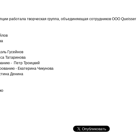
пции работала творческая группа, объединяющая сотрудников ООО Queisser
йлов
ва
аэль Гусейнов
иса Татаринова
ванию - Петр Троицкий
рованию - Екатерина Чикунова
истина Денина
ко