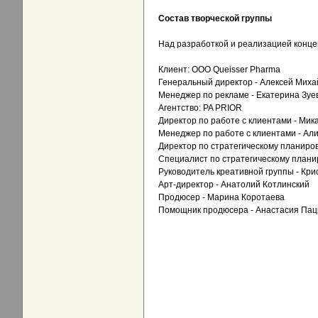
Состав творческой группы
Над разработкой и реализацией конце
Клиент: ООО Queisser Pharma
Генеральный директор - Алексей Миха
Менеджер по рекламе - Екатерина Зуе
Агентство: PA PRIOR
Директор по работе с клиентами - Мик
Менеджер по работе с клиентами - Ал
Директор по стратегическому планиро
Специалист по стратегическому плани
Руководитель креативной группы - Кр
Арт-директор - Анатолий Котлинский
Продюсер - Марина Коротаева
Помощник продюсера - Анастасия Пац