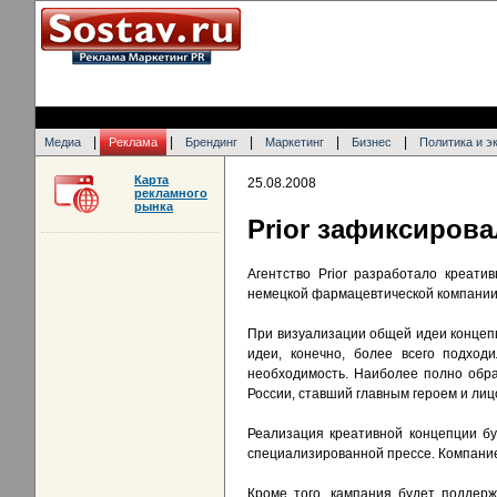
|
|
|
|
|
Медиа
Реклама
Брендинг
Маркетинг
Бизнес
Политика и э
Карта
25.08.2008
рекламного
рынка
Prior зафиксиров
Агентство Prior разработало креати
немецкой фармацевтической компании
При визуализации общей идеи концеп
идеи, конечно, более всего подход
необходимость. Наиболее полно обра
России, ставший главным героем и ли
Реализация креативной концепции бу
специализированной прессе. Компание
Кроме того, кампания будет поддерж