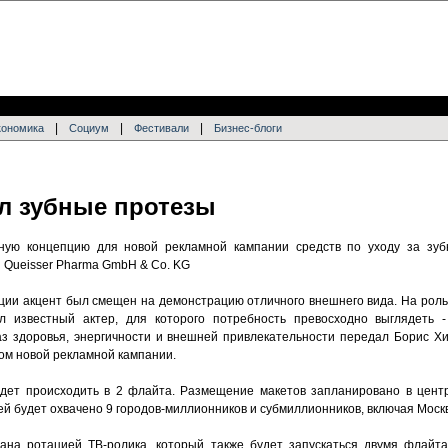
|
|
|
кономика
Социум
Фестивали
Бизнес-блоги
ал зубные протезы
вную концепцию для новой рекламной кампании средств по уходу за зубн
 Queisser Pharma GmbH & Co. KG
ции акцент был смещен на демонстрацию отличного внешнего вида. На роль
ил известный актер, для которого потребность превосходно выглядеть 
з здоровья, энергичности и внешней привлекательности передал Борис Х
цом новой рекламной кампании.
дет происходить в 2 флайта. Размещение макетов запланировано в центр
й будет охвачено 9 городов-миллионников и субмиллионников, включая Москв
ана ротацией ТВ-ролика, который также будет запускаться двумя флайта