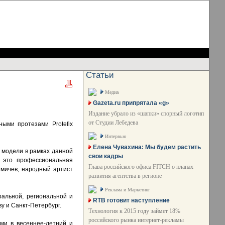
Статьи
Медиа
Gazeta.ru припрятала «g»
Издание убрало из «шапки» спорный логотип
от Студии Лебедева
ыми протезами Protefix
Интервью
Елена Чувахина: Мы будем растить
 модели в рамках данной
свои кадры
- это профессиональная
Глава российского офиса FITCH о планах
имичев, народный артист
развития агентства в регионе
Реклама и Маркетинг
альной, региональной и
RTB готовит наступление
у и Санкт-Петербург.
Технология к 2015 году займет 18%
российского рынка интернет-рекламы
ми в весеннее-летний и