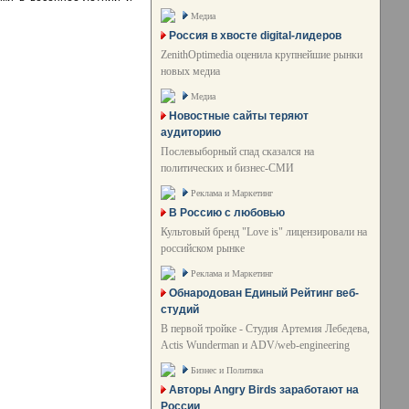
Медиа
Россия в хвосте digital-лидеров
ZenithOptimedia оценила крупнейшие рынки
новых медиа
Медиа
Новостные сайты теряют
аудиторию
Послевыборный спад сказался на
политических и бизнес-СМИ
Реклама и Маркетинг
В Россию с любовью
Культовый бренд "Love is" лицензировали на
российском рынке
Реклама и Маркетинг
Обнародован Единый Рейтинг веб-
студий
В первой тройке - Студия Артемия Лебедева,
Actis Wunderman и ADV/web-engineering
Бизнес и Политика
Авторы Angry Birds заработают на
России