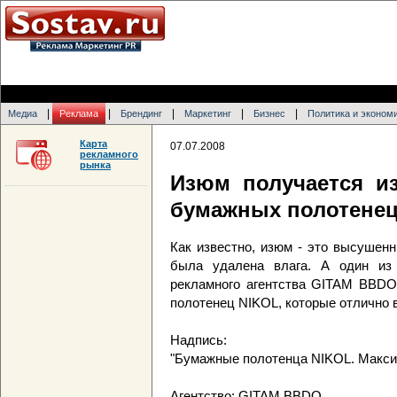
|
|
|
|
|
Медиа
Реклама
Брендинг
Маркетинг
Бизнес
Политика и эконом
Карта
07.07.2008
рекламного
рынка
Изюм получается и
бумажных полотенец
Как известно, изюм - это высушенны
была удалена влага. А один из
рекламного агентства GITAM BBDO
полотенец NIKOL, которые отлично 
Надпись:
"Бумажные полотенца NIKOL. Макси
Агентство: GITAM BBDO