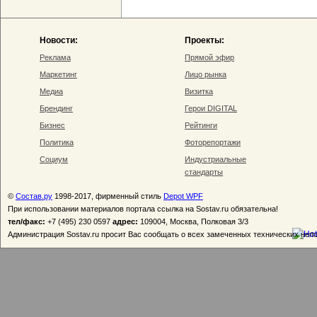
Новости:
Проекты:
Реклама
Прямой эфир
Маркетинг
Лицо рынка
Медиа
Визитка
Брендинг
Герои DIGITAL
Бизнес
Рейтинги
Политика
Фоторепортажи
Социум
Индустриальные
стандарты
©
Состав.ру
1998-2017, фирменный стиль
Depot WPF
При использовании материалов портала ссылка на Sostav.ru обязательна!
тел/факс:
+7 (495) 230 0597
адрес:
109004, Москва, Полковая 3/3
Администрация Sostav.ru просит Вас сообщать о всех замеченных технических неп